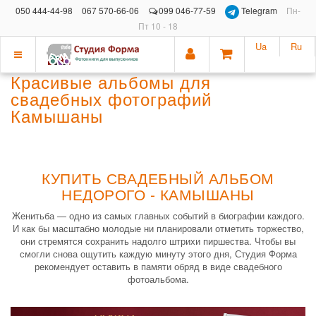
050 444-44-98
067 570-66-06
099 046-77-59
Telegram
Пн-
Пт 10 - 18
Ua
Ru
Показать
Красивые альбомы для
меню
свадебных фотографий
Камышаны
КУПИТЬ СВАДЕБНЫЙ АЛЬБОМ
НЕДОРОГО - КАМЫШАНЫ
Женитьба — одно из самых главных событий в биографии каждого.
И как бы масштабно молодые ни планировали отметить торжество,
они стремятся сохранить надолго штрихи пиршества. Чтобы вы
смогли снова ощутить каждую минуту этого дня, Студия Форма
рекомендует оставить в памяти обряд в виде свадебного
фотоальбома.