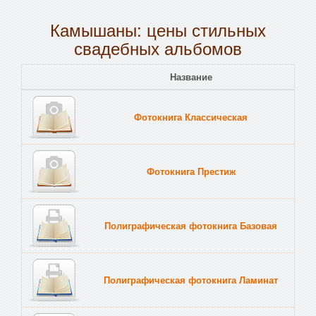
Камышаны: цены стильных
свадебных альбомов
Название
Пе
Фотокнига Классическая
Тв
Фотокнига Престиж
Тв
Полиграфическая фотокнига Базовая
Тв
Полиграфическая фотокнига Ламинат
Тв