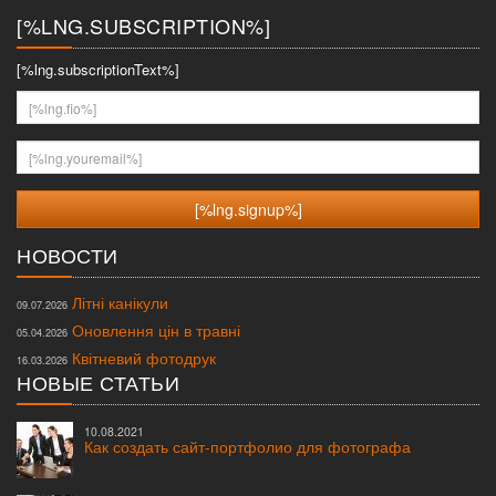
[%LNG.SUBSCRIPTION%]
[%lng.subscriptionText%]
[%lng.fio%]
[%lng.youremail%]
НОВОСТИ
Літні канікули
09.07.2026
Оновлення цін в травні
05.04.2026
Квітневий фотодрук
16.03.2026
НОВЫЕ СТАТЬИ
10.08.2021
Как создать сайт-портфолио для фотографа