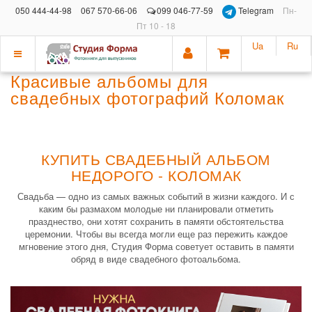
050 444-44-98
067 570-66-06
099 046-77-59
Telegram
Пн-
Пт 10 - 18
Ua
Ru
Показать
Красивые альбомы для
меню
свадебных фотографий Коломак
КУПИТЬ СВАДЕБНЫЙ АЛЬБОМ
НЕДОРОГО - КОЛОМАК
Свадьба — одно из самых важных событий в жизни каждого. И с
каким бы размахом молодые ни планировали отметить
празднество, они хотят сохранить в памяти обстоятельства
церемонии. Чтобы вы всегда могли еще раз пережить каждое
мгновение этого дня, Студия Форма советует оставить в памяти
обряд в виде свадебного фотоальбома.