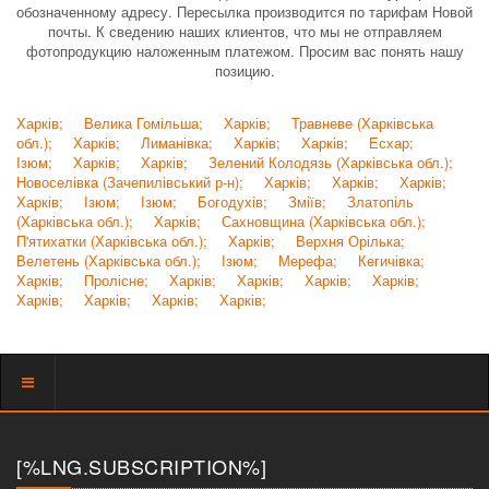
обозначенному адресу. Пересылка производится по тарифам Новой
почты. К сведению наших клиентов, что мы не отправляем
фотопродукцию наложенным платежом. Просим вас понять нашу
позицию.
Харків;
Велика Гомільша;
Харків;
Травневе (Харківська
обл.);
Харків;
Лиманівка;
Харків;
Харків;
Есхар;
Ізюм;
Харків;
Харків;
Зелений Колодязь (Харківська обл.);
Новоселівка (Зачепилівський р-н);
Харків;
Харків;
Харків;
Харків;
Ізюм;
Ізюм;
Богодухів;
Зміїв;
Златопіль
(Харківська обл.);
Харків;
Сахновщина (Харківська обл.);
П'ятихатки (Харківська обл.);
Харків;
Верхня Орілька;
Велетень (Харківська обл.);
Ізюм;
Мерефа;
Кегичівка;
Харків;
Пролісне;
Харків;
Харків;
Харків;
Харків;
Харків;
Харків;
Харків;
Харків;
Показать
меню
[%LNG.SUBSCRIPTION%]