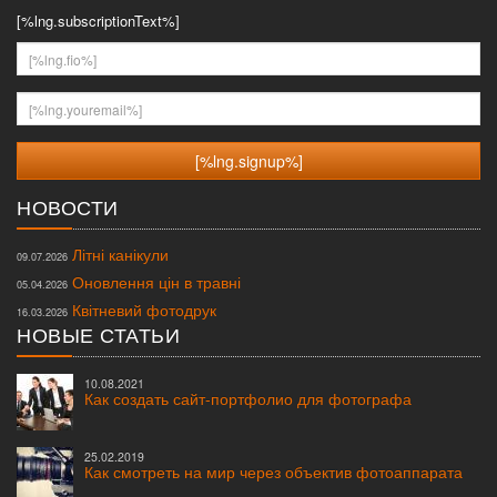
[%lng.subscriptionText%]
[%lng.fio%]
[%lng.youremail%]
НОВОСТИ
Літні канікули
09.07.2026
Оновлення цін в травні
05.04.2026
Квітневий фотодрук
16.03.2026
НОВЫЕ СТАТЬИ
10.08.2021
Как создать сайт-портфолио для фотографа
25.02.2019
Как смотреть на мир через объектив фотоаппарата