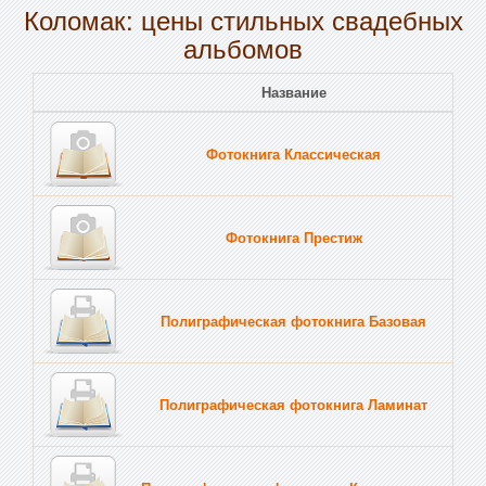
Коломак: цены стильных свадебных
альбомов
Название
Пе
Фотокнига Классическая
Тв
Фотокнига Престиж
Тв
Полиграфическая фотокнига Базовая
Тв
Полиграфическая фотокнига Ламинат
Тв