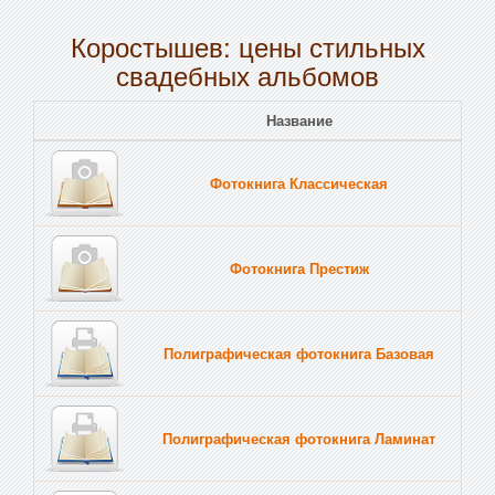
Коростышев: цены стильных
свадебных альбомов
Название
Пе
Фотокнига Классическая
Тв
Фотокнига Престиж
Тв
Полиграфическая фотокнига Базовая
Тв
Полиграфическая фотокнига Ламинат
Тв