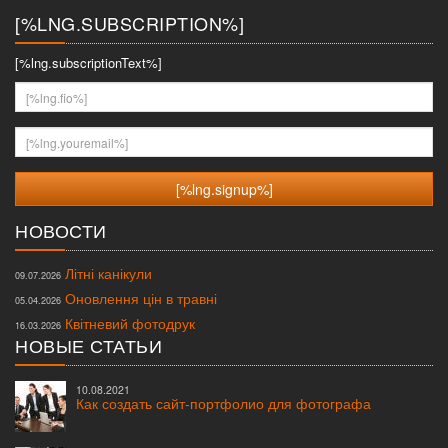
[%LNG.SUBSCRIPTION%]
[%lng.subscriptionText%]
[%lng.fio%]
[%lng.youremail%]
НОВОСТИ
Літні канікули
09.07.2026
Оновлення цін в травні
05.04.2026
Квітневий фотодрук
16.03.2026
НОВЫЕ СТАТЬИ
10.08.2021
Как создать сайт-портфолио для фотографа