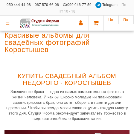
050 444-44-98
067 570-66-06
099 046-77-59
Telegram
Пн-
Пт 10 - 18
Ua
Ru
Показать
Красивые альбомы для
меню
свадебных фотографий
Коростышев
КУПИТЬ СВАДЕБНЫЙ АЛЬБОМ
НЕДОРОГО - КОРОСТЫШЕВ
Заключение брака — одно из самых замечательных фактов в
жизни человека. И как бы широко молодые ни планировали
зарегистрировать брак, они хотят сберечь в памяти детали
церемонии. Чтобы вы всегда могли снова ощутить каждую минуту
этого дня, Студия Форма рекомендует запечатлеть торжество в
виде фотоальбома о бракосочетании.