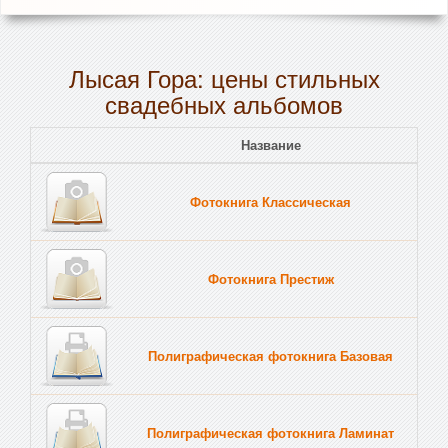
Лысая Гора: цены стильных
свадебных альбомов
Название
Пе
Фотокнига Классическая
Тв
Фотокнига Престиж
Тв
Полиграфическая фотокнига Базовая
Тв
Полиграфическая фотокнига Ламинат
Тв