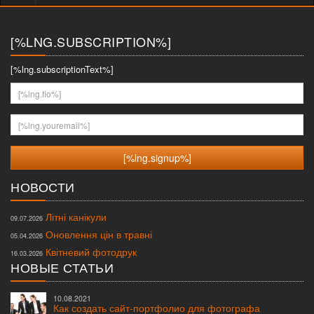
меню
[%LNG.SUBSCRIPTION%]
[%lng.subscriptionText%]
[%lng.fio%]
[%lng.youremail%]
НОВОСТИ
Літні канікули
09.07.2026
Оновлення цін в травні
05.04.2026
Квітневий фотодрук
16.03.2026
НОВЫЕ СТАТЬИ
10.08.2021
Как создать сайт-портфолио для фотографа