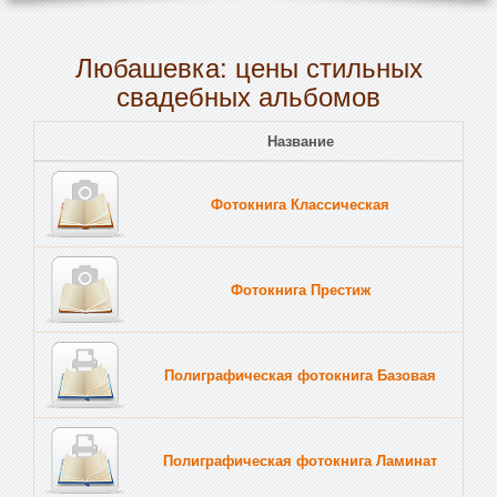
Любашевка: цены стильных
свадебных альбомов
Название
Пе
Фотокнига Классическая
Тв
Фотокнига Престиж
Тв
Полиграфическая фотокнига Базовая
Тв
Полиграфическая фотокнига Ламинат
Тв