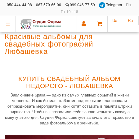
050 444-44-98
067 570-66-06
099 046-77-59
Telegram
Пн-
Пт 10 - 18
Ua
Ru
Показать
Красивые альбомы для
меню
свадебных фотографий
Любашевка
КУПИТЬ СВАДЕБНЫЙ АЛЬБОМ
НЕДОРОГО - ЛЮБАШЕВКА
Заключение брака — одно из самых главных событий в жизни
человека. И как бы масштабно молодожены ни планировали
отпраздновать мероприятие, они хотят оставить в памяти штрихи
пиршества. Чтобы вы позволили себе заново испытать каждую
минуту этого дня, Студия Форма советует запечатлеть торжество в
виде фотоальбома о женитьбе.