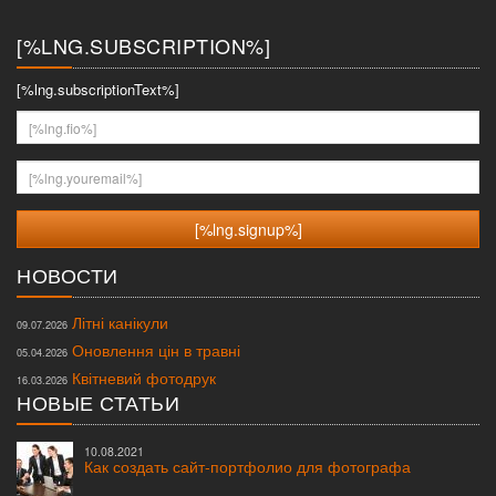
меню
[%LNG.SUBSCRIPTION%]
[%lng.subscriptionText%]
[%lng.fio%]
[%lng.youremail%]
НОВОСТИ
Літні канікули
09.07.2026
Оновлення цін в травні
05.04.2026
Квітневий фотодрук
16.03.2026
НОВЫЕ СТАТЬИ
10.08.2021
Как создать сайт-портфолио для фотографа