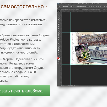
 самостоятельно -
торые намереваются изготовить
придуманным или уникальным
 бракосочетании на сайте Студии
Adobe Photoshop, в которых
атиться к стереотипным
Ведь будет неприятно, если
 придется на место сгиба.
и Форма. Подберите 1 из 6-ти
лоны. Когда весь макет
авьте его сотрудникам Студии
 альбом о свадьбе. Наши
ости при работе над
омль.
азать печать альбома