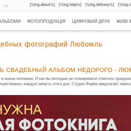
[%lng.about%]
[%lng.help%]
[%lng.delivery%]
[%lng.
 - 18
 АЛЬБОМИ
ФОТОПРОДУКЦІЯ
ЦИФРОВИЙ ДРУК
ЖИВІ 
дебных фотографий Любомль
Ь СВАДЕБНЫЙ АЛЬБОМ НЕДОРОГО - Л
в жизни человека. И как бы молодые ни планировали отметить празднест
чувствовать каждую минуту этого дня, Студия Форма предлагает запеч