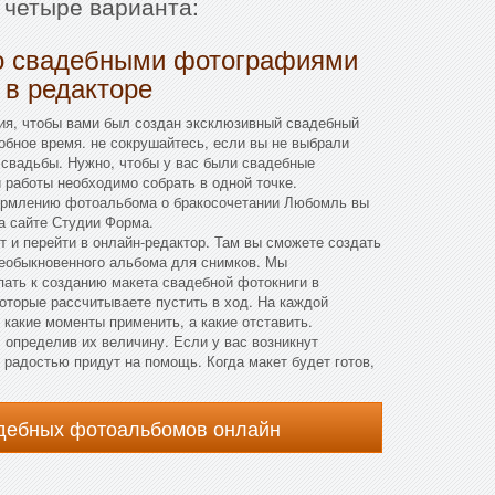
 четыре варианта:
о свадебными фотографиями
 в редакторе
ия, чтобы вами был создан эксклюзивный свадебный
бное время. не сокрушайтесь, если вы не выбрали
 свадьбы. Нужно, чтобы у вас были свадебные
работы необходимо собрать в одной точке.
ормлению фотоальбома о бракосочетании Любомль вы
а сайте Студии Форма.
т и перейти в онлайн-редактор. Там вы сможете создать
необыкновенного альбома для снимков. Мы
ать к созданию макета свадебной фотокниги в
оторые рассчитываете пустить в ход. На каждой
 какие моменты применить, а какие отставить.
определив их величину. Если у вас возникнут
 радостью придут на помощь. Когда макет будет готов,
адебных фотоальбомов онлайн