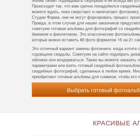
Жизнь любит подкидывать сюрпризы и не всегда мы ус
Происходит так, что вам срочно понадобился свадебн
можете ждать, пока сверстают и напечатают фотокнигу
Студии Форма, они не могут форсировать процесс произ
Правда, в этом случае для наших заказчиков предусмо
советуем готовые альбомы для фотографий со свадеб
бежевом и фиолетовом. Это классические фотоальбом
которые можно вставить 80 фото форматом 15 на 21 са
Это отличный вариант замены фотокниги, когда хотите 
годовщине свадьбы. Советуем на сайте подобрать диза
обложке или воздержаться. Также вы можете заказать 
параметрами или взять готовый свадебный фотоальбо
свадебных фотографий, сделанных в любое время. Мн
приобретают готовые альбомы для снимков, чтобы его 
Выбрать готовый фотоальб
КРАСИВЫЕ АЛ