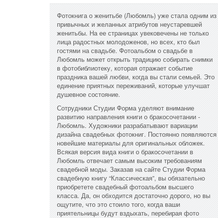
Фотокнига о женитьбе (Любомль) уже стала одним из
привычных и желанных атрибутов неустаревшей
женитьбы. На ее страницах увековечены не только
лица радостных молодоженов, но всех, кто был
гостями на свадьбе. Фотоальбом о свадьбе в
Любомль может открыть традицию собирать снимки
в фотобиблиотеку, которая отражает событие
праздника вашей любви, когда вы стали семьей. Это
единение приятных переживаний, которые улучшат
душевное состояние.
Сотрудники Студии Форма уделяют внимание
развитию направления книги о бракосочетании -
Любомль. Художники разрабатывают вариации
дизайна свадебных фотокниг. Постоянно появляются
новейшие материалы для оригинальных обложек.
Всякая версия вида книги о бракосочетании в
Любомль отвечает самым высоким требованиям
свадебной моды. Заказав на сайте Студии Форма
свадебную книгу “Классическая”, вы обязательно
приобретете свадебный фотоальбом высшего
класса. Да, он обходится достаточно дорого, но вы
ощутите, что это стоило того, когда ваши
приятельницы будут вздыхать, перебирая фото