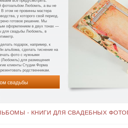
певаем все предусмотреть.
ый фотоальбом Любомль, а вы не
. В этом не провинны мастера
водства, у которого свой период.
трено готовое решение. Мы
ным оформлением в двух тонах —
ы для свадьбы Любомль, в
нтиметр.
сделать подарок, например, к
йн альбома, сделать тиснение на
печать фото с нужными
м (Любомль) для размещения
огие клиенты Студии Форма
презентовать родственникам.
ом свадьбы
ЬБОМЫ - КНИГИ ДЛЯ СВАДЕБНЫХ ФОТОГ