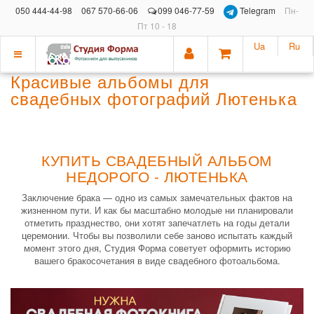
050 444-44-98
067 570-66-06
099 046-77-59
Telegram
Пн-
Пт 10 - 18
Ua
Ru
Показать
Красивые альбомы для
меню
свадебных фотографий Лютенька
КУПИТЬ СВАДЕБНЫЙ АЛЬБОМ
НЕДОРОГО - ЛЮТЕНЬКА
Заключение брака — одно из самых замечательных фактов на
жизненном пути. И как бы масштабно молодые ни планировали
отметить празднество, они хотят запечатлеть на годы детали
церемонии. Чтобы вы позволили себе заново испытать каждый
момент этого дня, Студия Форма советует оформить историю
вашего бракосочетания в виде свадебного фотоальбома.