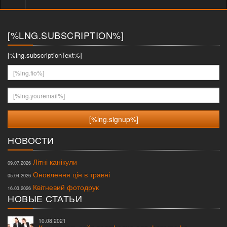
меню
[%LNG.SUBSCRIPTION%]
[%lng.subscriptionText%]
[%lng.fio%]
[%lng.youremail%]
НОВОСТИ
Літні канікули
09.07.2026
Оновлення цін в травні
05.04.2026
Квітневий фотодрук
16.03.2026
НОВЫЕ СТАТЬИ
10.08.2021