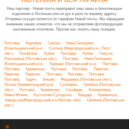
Наш партнер - Новая почта переправит ваш заказ в близлежащее
отделение в Лютенька или из рук в руки по вашему адресу.
Отправка осуществляется по тарифам Новой почты. Мы обращаем
внимание наших клиентов, что мы не отправляем фотопродукцию
наложенным платежом. Просим вас понять нашу позицию.
Полтава;
Карлівка;
Сватки;
Нова Галещина
(Козельщинський р-н);
Солонці (Миргородський р-н., Полт.
обл.);
Полив'яне;
Лубни;
Полтава;
Лубни;
Гожули;
Розсошенці (Полтавська обл.);
Полтава;
Нова Галещина
(Козельщинський р-н);
Терешки (Полтавський р-н);
Полтава;
Полтава;
Кременчук;
Полтава;
Полтава;
Пирятин;
Пирятин;
Пирятин;
Полтава;
Полтава;
Полтава;
Полтава;
Гадяч;
Зіньків;
Федорівка (Полтавська обл.);
Потоки (Кременчуцький р-н);
Сухинівка;
Гребінка (Полтавська
обл.);
Полтава;
Кременчук;
Сагайдак;
Коновалівка;
Нижні Млини;
Кустолово-Суходілка;
Ландарі;
Кременчук;
Заводське(Миргородський р-н,Полтав. обл);
Гребінка (Полтавська
обл.);
Показать