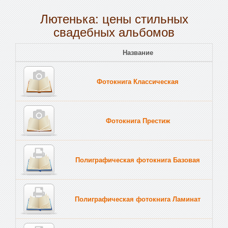
Лютенька: цены стильных
свадебных альбомов
Название
Пе
Фотокнига Классическая
Тв
Фотокнига Престиж
Тв
Полиграфическая фотокнига Базовая
Тв
Полиграфическая фотокнига Ламинат
Тв