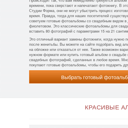
Происходит так, что вам немедленно требуется альбом 
времени, пока сверстают и напечатают фотокнигу. В эт
Студии Форма, они не могут убыстрить процесс изготов
время. Правда, тогда для наших посетителей существу
советуем готовые фотоальбомы со свадебным видом в 
фиолетовом. Это классические фотоальбомы для свад
вставить 80 фотографий с параметрами 15 на 21 сантим
Это отличный вариант замены фотокниги, когда нужно п
после женитьбы. Вы можете на сайте подобрать вид ал
на обложке или отказаться от нее. Также возможен вари
нужном формате или купить готовый альбом о свадьбе 
свадебных фотографий, сделанных в любое время. Мно
покупают готовые фотоальбомы, чтобы его подарить др
Выбрать готовый фотоальб
КРАСИВЫЕ АЛ