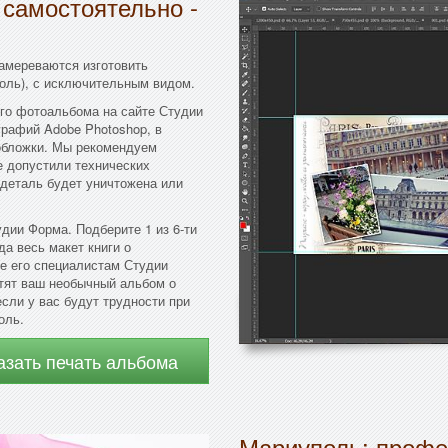
 самостоятельно -
намереваются изготовить
оль), с исключительным видом.
го фотоальбома на сайте Студии
рафий Adobe Photoshop, в
 обложки. Мы рекомендуем
е допустили технических
 деталь будет уничтожена или
дии Форма. Подберите 1 из 6-ти
да весь макет книги о
е его специалистам Студии
тят ваш необычный альбом о
сли у вас будут трудности при
оль.
азать печать альбома
Мариуполь: профе