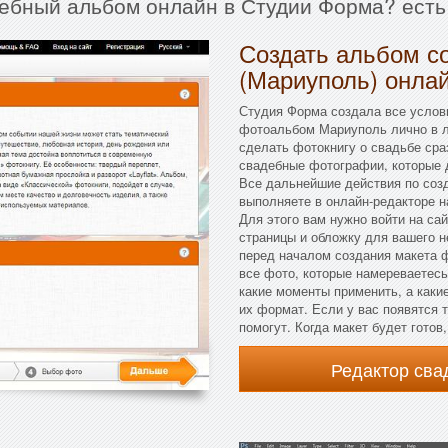
дебный альбом онлайн в Студии Форма? есть
Создать альбом с
(Мариуполь) онлай
Студия Форма создала все услов
фотоальбом Мариуполь лично в л
сделать фотокнигу о свадьбе сра
свадебные фотографии, которые д
Все дальнейшие действия по со
выполняете в онлайн-редакторе н
Для этого вам нужно войти на сай
страницы и обложку для вашего 
перед началом создания макета ф
все фото, которые намереваетесь
какие моменты применить, а каки
их формат. Если у вас появятся 
помогут. Когда макет будет готов
Редактор св