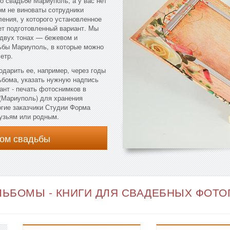
о свадьбе Мариуполь, а у вас нет
ом не виноваты сотрудники
ления, у которого установленное
ет подготовленный вариант. Мы
двух тонах — бежевом и
ьбы Мариуполь, в которые можно
етр.
одарить ее, например, через годы
ьбома, указать нужную надпись
ант - печать фотоснимков в
(Мариуполь) для хранения
гие заказчики Студии Форма
узьям или родным.
ом свадьбы
ЬБОМЫ - КНИГИ ДЛЯ СВАДЕБНЫХ ФОТОГ