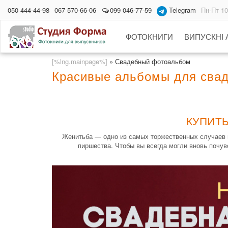
050 444-44-98
067 570-66-06
099 046-77-59
Telegram
Пн-Пт 10
ФОТОКНИГИ
ВИПУСКНІ
[%lng.mainpage%]
»
Свадебный фотоальбом
Красивые альбомы для сва
КУПИТ
Женитьба — одно из самых торжественных случаев н
пиршества. Чтобы вы всегда могли вновь почув