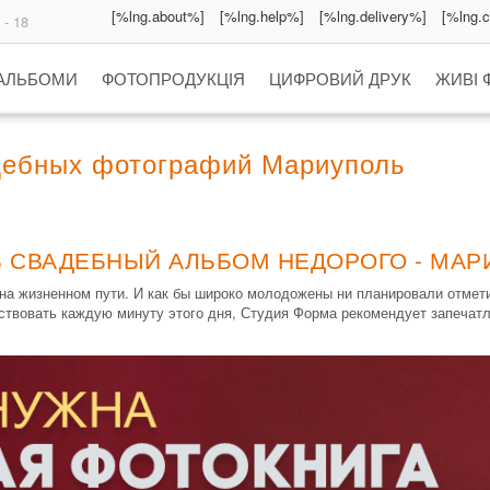
[%lng.about%]
[%lng.help%]
[%lng.delivery%]
[%lng.
 - 18
 АЛЬБОМИ
ФОТОПРОДУКЦІЯ
ЦИФРОВИЙ ДРУК
ЖИВІ 
дебных фотографий Мариуполь
Ь СВАДЕБНЫЙ АЛЬБОМ НЕДОРОГО - МАР
а жизненном пути. И как бы широко молодожены ни планировали отметит
ствовать каждую минуту этого дня, Студия Форма рекомендует запечат