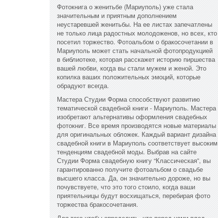
Фотокнига о женитьбе (Мариуполь) уже стала
значительным и приятным дополнением
неустаревшей женитьбы. На ее листах запечатлены
не только лица радостных молодоженов, но всех, кто
посетил торжество. Фотоальбом о бракосочетании в
Мариуполь может стать начальной фотопродукцией
в библиотеке, которая расскажет историю пиршества
вашей любви, когда вы стали мужем и женой. Это
копилка ваших положительных эмоций, которые
обрадуют всегда.
Мастера Студии Форма способствуют развитию
тематической свадебной книги - Мариуполь. Мастера
изобретают альтернативы оформления свадебных
фотокниг. Все время производятся новые материалы
для оригинальных обложек. Каждый вариант дизайна
свадебной книги в Мариуполь соответствует высоким
тенденциям свадебной моды. Выбрав на сайте
Студии Форма свадебную книгу “Классическая”, вы
гарантированно получите фотоальбом о свадьбе
высшего класса. Да, он значительно дороже, но вы
почувствуете, что это того стоило, когда ваши
приятельницы будут восхищаться, перебирая фото
торжества бракосочетания.
Для того чтобы определить, что перед нами плод