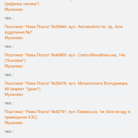
Цифрова техніка")
Мукачево
тел.:
Поштомат "Нова Пошта" №35940: вул. Автомобілістів, 3д, біля
відділення №7
Мукачево
тел.:
Поштомат "Нова Пошта" №40855: вул. Свято-Михайлівська, 14а
("Колобок")
Мукачево
тел.:
Поштомат "Нова Пошта" №35476: вул. Митрополита Володимира,
48 (маркет "Ідеал")
Мукачево
тел.:
Поштомат "Нова Пошта" №42791: вул Лавківська, 1ж (біля входу в
приміщення АЗС)
Мукачево
тел.: