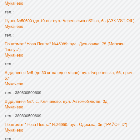
Мукачево
тел.:
Пункт №50600 (до 10 кг): вул. Берегівська об'їзна, 6в (АЗК VST OIL)
Мукачево
тел.:
Поштомат "Нова Пошта" №45089: вул. Духновича, 75 (Магазин
"Бонус")
Мукачево
тел.:
Відділення №5 (до 30 кг на одне місце): вул. Берегівська, 66, прим.
57
Мукачево
тел.: 380800500609
Відділення №7: с. Клячаново, вул. Автомобілістів, 3д
Мукачево
тел.: 380800500609
Поштомат "Нова Пошта" №26950: вул. Одеська, 3в ("РАЙОН D")
Мукачево
тел.: