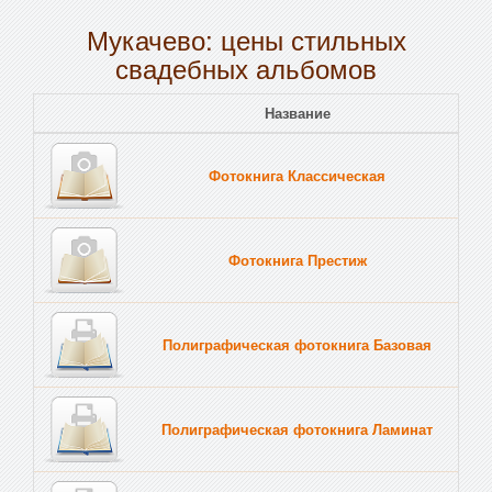
Мукачево: цены стильных
свадебных альбомов
Название
Пе
Фотокнига Классическая
Тв
Фотокнига Престиж
Тв
Полиграфическая фотокнига Базовая
Тв
Полиграфическая фотокнига Ламинат
Тв