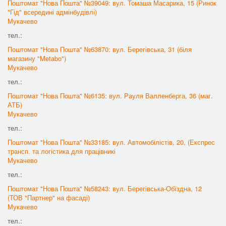
Поштомат "Нова Пошта" №39049: вул. Томаша Масарика, 15 (Ринок
"Гід" всередині адмінбудівлі)
Мукачево
тел.:
Поштомат "Нова Пошта" №63870: вул. Берегівська, 31 (біля
магазину "Metabo")
Мукачево
тел.:
Поштомат "Нова Пошта" №6135: вул. Рауля Валленберга, 36 (маг.
АТБ)
Мукачево
тел.:
Поштомат "Нова Пошта" №33185: вул. Автомобілістів, 20, (Експрес
трансп. та логістика для працівникі
Мукачево
тел.:
Поштомат "Нова Пошта" №58243: вул. Берегівська-Обїздна, 12
(ТОВ "Партнер" на фасаді)
Мукачево
тел.: