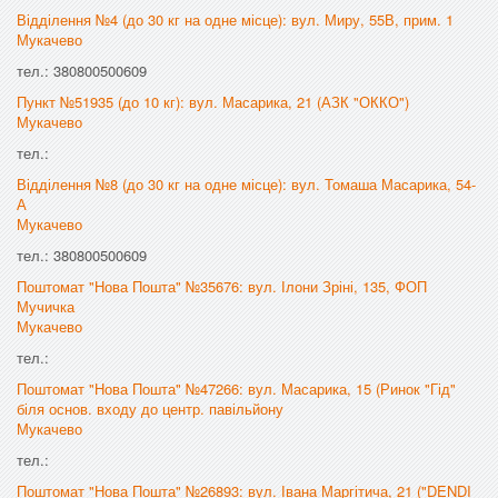
Відділення №4 (до 30 кг на одне місце): вул. Миру, 55В, прим. 1
Мукачево
тел.: 380800500609
Пункт №51935 (до 10 кг): вул. Масарика, 21 (АЗК "ОККО")
Мукачево
тел.:
Відділення №8 (до 30 кг на одне місце): вул. Томаша Масарика, 54-
А
Мукачево
тел.: 380800500609
Поштомат "Нова Пошта" №35676: вул. Ілони Зріні, 135, ФОП
Мучичка
Мукачево
тел.:
Поштомат "Нова Пошта" №47266: вул. Масарика, 15 (Ринок "Гід"
біля основ. входу до центр. павільйону
Мукачево
тел.:
Поштомат "Нова Пошта" №26893: вул. Івана Маргітича, 21 ("DENDI