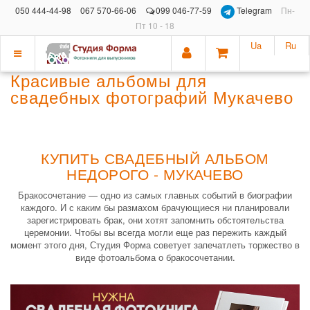
050 444-44-98
067 570-66-06
099 046-77-59
Telegram
Пн-
Пт 10 - 18
Ua
Ru
Показать
Красивые альбомы для
меню
свадебных фотографий Мукачево
КУПИТЬ СВАДЕБНЫЙ АЛЬБОМ
НЕДОРОГО - МУКАЧЕВО
Бракосочетание — одно из самых главных событий в биографии
каждого. И с каким бы размахом брачующиеся ни планировали
зарегистрировать брак, они хотят запомнить обстоятельства
церемонии. Чтобы вы всегда могли еще раз пережить каждый
момент этого дня, Студия Форма советует запечатлеть торжество в
виде фотоальбома о бракосочетании.