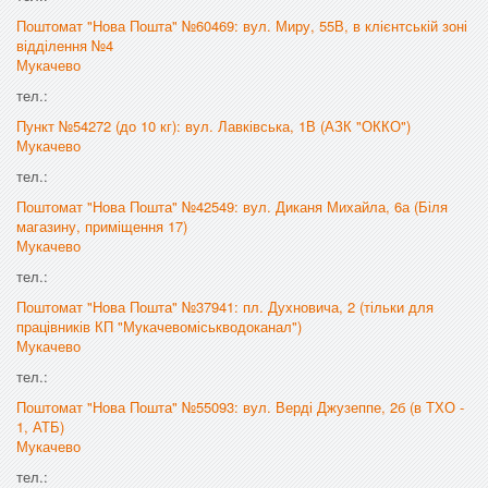
Поштомат "Нова Пошта" №60469: вул. Миру, 55В, в клієнтській зоні
відділення №4
Мукачево
тел.:
Пункт №54272 (до 10 кг): вул. Лавківська, 1В (АЗК "ОККО")
Мукачево
тел.:
Поштомат "Нова Пошта" №42549: вул. Диканя Михайла, 6а (Біля
магазину, приміщення 17)
Мукачево
тел.:
Поштомат "Нова Пошта" №37941: пл. Духновича, 2 (тільки для
працівників КП "Мукачевоміськводоканал")
Мукачево
тел.:
Поштомат "Нова Пошта" №55093: вул. Верді Джузеппе, 2б (в ТХО -
1, АТБ)
Мукачево
тел.: