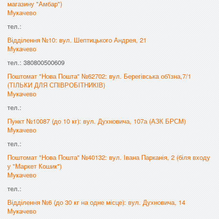
магазину "Амбар")
Мукачево
тел.:
Відділення №10: вул. Шептицького Андрея, 21
Мукачево
тел.: 380800500609
Поштомат "Нова Пошта" №62702: вул. Берегівська об'їзна,7/1
(ТІЛЬКИ ДЛЯ СПІВРОБІТНИКІВ)
Мукачево
тел.:
Пункт №10087 (до 10 кг): вул. Духновича, 107а (АЗК БРСМ)
Мукачево
тел.:
Поштомат "Нова Пошта" №40132: вул. Івана Парканія, 2 (біля входу
у "Маркет Кошик")
Мукачево
тел.:
Відділення №6 (до 30 кг на одне місце): вул. Духновича, 14
Мукачево