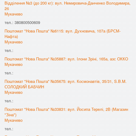
Відділення №3 (до 200 кг): вул. Немировича-Данченко Володимира,
2б
Мукачево
тел.: 380800500609
Поштомат "Нова Пошта" №6115: вул. Духновича, 107а (БРСМ-
Нафта)
Мукачево
тел.:
Поштомат "Нова Пошта" №35887: вул. Ілони Зріні, 165а, азс ОККО
Мукачево
тел.:
Поштомат "Нова Пошта" №35675: вул. Космонавтів, 35/31, S.B.M.
СОЛОДКИЙ БАБЧИН
Мукачево
тел.:
Поштомат "Нова Пошта" №33831: вул. Йосипа Терелі, 2В (Магазин
"Зіна")
Мукачево
тел.: