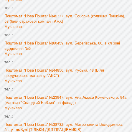
тел.:
Поштомат "Нова Пошта" №42777: вул. Соборна (колишня Пушкіна),
58 (біля страхової компанії ARX)
Мукачево
тел.:
Поштомат "Нова Пошта" №60439: вул. Берегівська, 66, в кл зоні
відділення №5
Мукачево
тел.:
Поштомат "Нова Пошта" №44856: вул. Руська, 48 (Біля
продуктового магазину "АВС")
Мукачево
тел.:
Поштомат "Нова Пошта" №23947: вул. Яна Амоса Коменського, 94а
(магазин "Солодкий Бабчин" на фасаді)
Мукачево
тел.:
Поштомат "Нова Пошта" №38732: вул. Митрополита Володимира,
2а, у тамбурі (ТІЛЬКИ ДЛЯ ПРАЦІВНИКІВ)