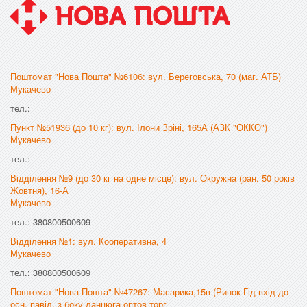
Поштомат "Нова Пошта" №6106: вул. Береговська, 70 (маг. АТБ)
Мукачево
тел.:
Пункт №51936 (до 10 кг): вул. Ілони Зріні, 165А (АЗК "ОККО")
Мукачево
тел.:
Відділення №9 (до 30 кг на одне місце): вул. Окружна (ран. 50 років
Жовтня), 16-А
Мукачево
тел.: 380800500609
Відділення №1: вул. Кооперативна, 4
Мукачево
тел.: 380800500609
Поштомат "Нова Пошта" №47267: Масарика,15в (Ринок Гід вхід до
осн. павіл. з боку ланцюга оптов торг