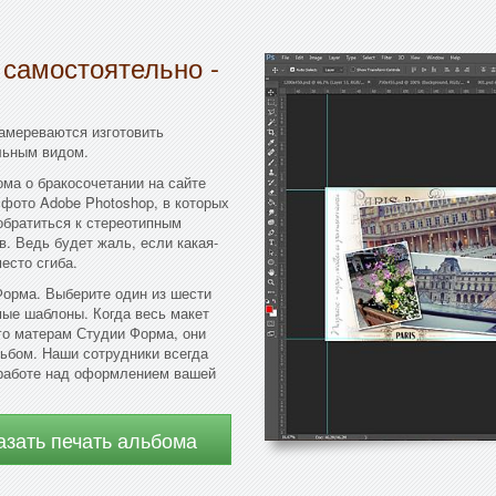
 самостоятельно -
намереваются изготовить
льным видом.
а о бракосочетании на сайте
фото Adobe Photoshop, в которых
обратиться к стереотипным
. Ведь будет жаль, если какая-
есто сгиба.
Форма. Выберите один из шести
мые шаблоны. Когда весь макет
го матерам Студии Форма, они
ьбом. Наши сотрудники всегда
 работе над оформлением вашей
азать печать альбома