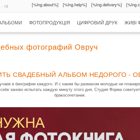
[%lng.about%]
[%lng.help%]
[%lng.delivery%]
[%lng.
 - 18
 АЛЬБОМИ
ФОТОПРОДУКЦІЯ
ЦИФРОВИЙ ДРУК
ЖИВІ 
дебных фотографий Овруч
ИТЬ СВАДЕБНЫЙ АЛЬБОМ НЕДОРОГО - О
чаев в биографии каждого. И с каким бы размахом молодые ни планиров
себе заново испытать каждую минуту этого дня, Студия Форма советует
бракосочетании.