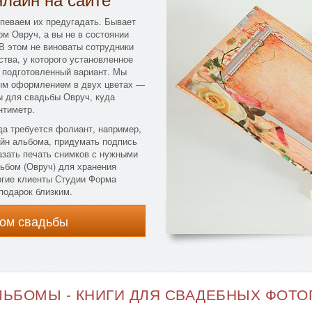
певаем их предугадать. Бывает
м Овруч, а вы не в состоянии
 В этом не виноваты сотрудники
ства, у которого установленное
т подготовленный вариант. Мы
ым оформлением в двух цветах —
 для свадьбы Овруч, куда
нтиметр.
да требуется фолиант, например,
айн альбома, придумать подпись
казать печать снимков с нужными
ьбом (Овруч) для хранения
огие клиенты Студии Форма
подарок близким.
ом свадьбы
ЬБОМЫ - КНИГИ ДЛЯ СВАДЕБНЫХ ФОТОГ