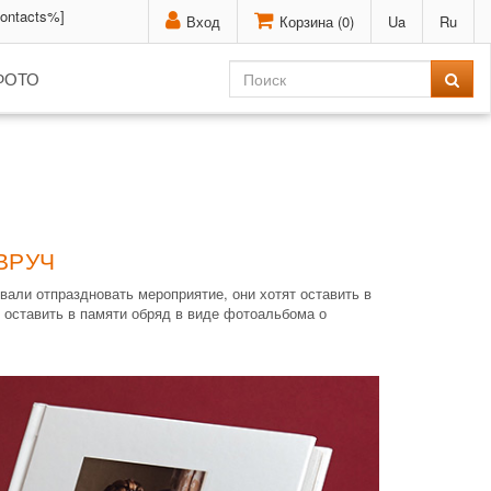
contacts%]
Вход
Корзина (
0
)
Ua
Ru
ФОТО
ВРУЧ
али отпраздновать мероприятие, они хотят оставить в
 оставить в памяти обряд в виде фотоальбома о