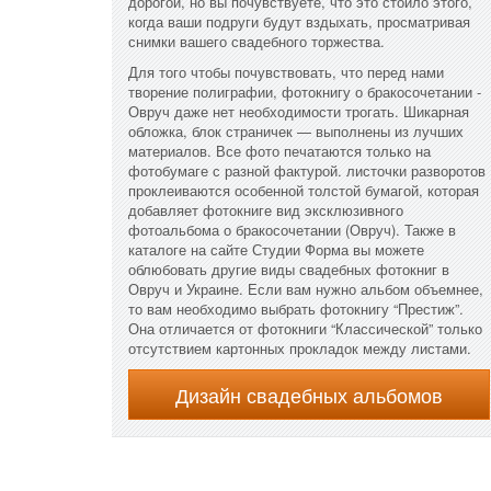
дорогой, но вы почувствуете, что это стоило этого,
когда ваши подруги будут вздыхать, просматривая
снимки вашего свадебного торжества.
Для того чтобы почувствовать, что перед нами
творение полиграфии, фотокнигу о бракосочетании -
Овруч даже нет необходимости трогать. Шикарная
обложка, блок страничек — выполнены из лучших
материалов. Все фото печатаются только на
фотобумаге с разной фактурой. листочки разворотов
проклеиваются особенной толстой бумагой, которая
добавляет фотокниге вид эксклюзивного
фотоальбома о бракосочетании (Овруч). Также в
каталоге на сайте Студии Форма вы можете
облюбовать другие виды свадебных фотокниг в
Овруч и Украине. Если вам нужно альбом объемнее,
то вам необходимо выбрать фотокнигу “Престиж”.
Она отличается от фотокниги “Классической” только
отсутствием картонных прокладок между листами.
Дизайн свадебных альбомов