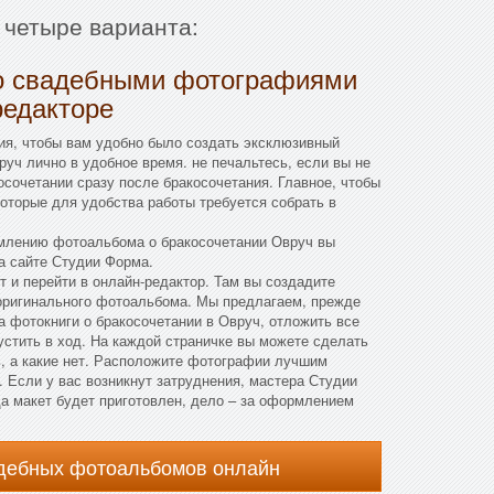
 четыре варианта:
о свадебными фотографиями
редакторе
ия, чтобы вам удобно было создать эксклюзивный
уч лично в удобное время. не печальтесь, если вы не
осочетании сразу после бракосочетания. Главное, чтобы
которые для удобства работы требуется собрать в
млению фотоальбома о бракосочетании Овруч вы
а сайте Студии Форма.
т и перейти в онлайн-редактор. Там вы создадите
 оригинального фотоальбома. Мы предлагаем, прежде
а фотокниги о бракосочетании в Овруч, отложить все
устить в ход. На каждой страничке вы можете сделать
ь, а какие нет. Расположите фотографии лучшим
. Если у вас возникнут затруднения, мастера Студии
а макет будет приготовлен, дело – за оформлением
адебных фотоальбомов онлайн