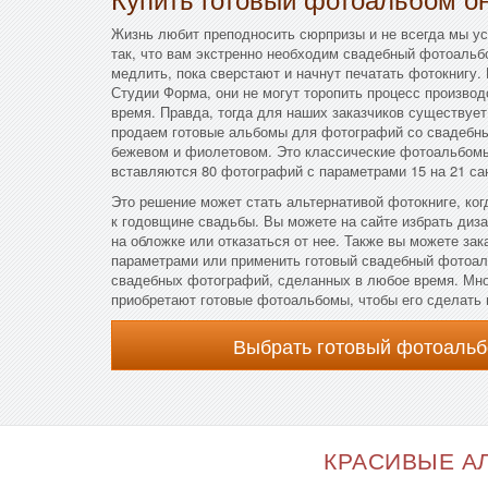
Жизнь любит преподносить сюрпризы и не всегда мы ус
так, что вам экстренно необходим свадебный фотоальбо
медлить, пока сверстают и начнут печатать фотокнигу.
Студии Форма, они не могут торопить процесс производ
время. Правда, тогда для наших заказчиков существуе
продаем готовые альбомы для фотографий со свадебн
бежевом и фиолетовом. Это классические фотоальбомы
вставляются 80 фотографий с параметрами 15 на 21 са
Это решение может стать альтернативой фотокниге, ког
к годовщине свадьбы. Вы можете на сайте избрать диз
на обложке или отказаться от нее. Также вы можете за
параметрами или применить готовый свадебный фотоал
свадебных фотографий, сделанных в любое время. Мн
приобретают готовые фотоальбомы, чтобы его сделать 
Выбрать готовый фотоальб
КРАСИВЫЕ АЛ