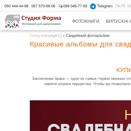
050 444-44-98
067 570-66-06
099 046-77-59
Telegram
Пн-Пт 10
ФОТОКНИГИ
ВИПУСКНІ
[%lng.mainpage%]
»
Свадебный фотоальбом
Красивые альбомы для сва
КУП
Заключение брака — одно из самых торжественных слу
памяти штрихи пиршества. Чтобы вы позволили 