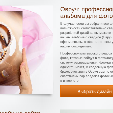
Овруч: профессио
альбома для фот
В случае, если вы собрали все фо
возможности самостоятельно свер
разработкой дизайна, вы можете 
вашем альбоме о свадьбе (Овруч)
оформившись, выбрать фотокнигу
нашим сотрудникам.
Профессионалы высокого класса 
фото, которые войдут в фотокнигу
систему распределения, формат и
одобрить макет, и свадебную фот
бракосочетании в Овруч вам не о
счастливых пар владеют фотокни
в интернете.
Выбрать дизайн
лайн на сайте