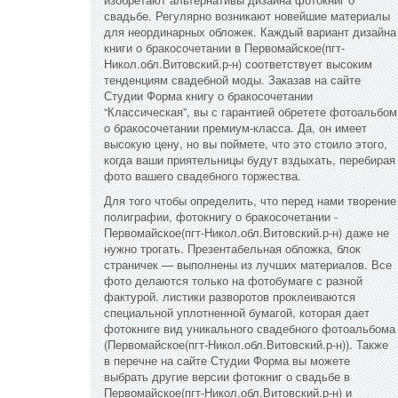
свадьбе. Регулярно возникают новейшие материалы
для неординарных обложек. Каждый вариант дизайна
книги о бракосочетании в Первомайское(пгт-
Никол.обл.Витовский.р-н) соответствует высоким
тенденциям свадебной моды. Заказав на сайте
Студии Форма книгу о бракосочетании
“Классическая”, вы с гарантией обретете фотоальбом
о бракосочетании премиум-класса. Да, он имеет
высокую цену, но вы поймете, что это стоило этого,
когда ваши приятельницы будут вздыхать, перебирая
фото вашего свадебного торжества.
Для того чтобы определить, что перед нами творение
полиграфии, фотокнигу о бракосочетании -
Первомайское(пгт-Никол.обл.Витовский.р-н) даже не
нужно трогать. Презентабельная обложка, блок
страничек — выполнены из лучших материалов. Все
фото делаются только на фотобумаге с разной
фактурой. листики разворотов проклеиваются
специальной уплотненной бумагой, которая дает
фотокниге вид уникального свадебного фотоальбома
(Первомайское(пгт-Никол.обл.Витовский.р-н)). Также
в перечне на сайте Студии Форма вы можете
выбрать другие версии фотокниг о свадьбе в
Первомайское(пгт-Никол.обл.Витовский.р-н) и