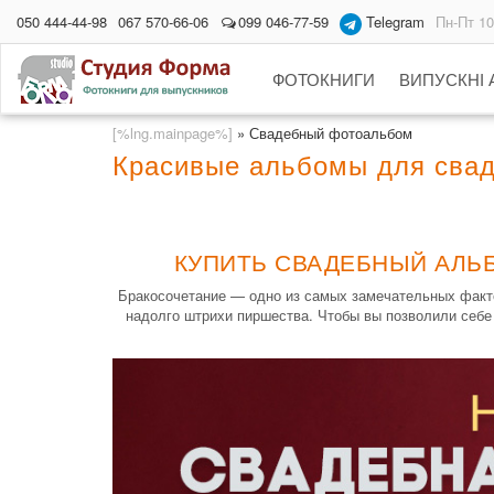
050 444-44-98
067 570-66-06
099 046-77-59
Telegram
Пн-Пт 10
ФОТОКНИГИ
ВИПУСКНІ
[%lng.mainpage%]
»
Свадебный фотоальбом
Красивые альбомы для свад
КУПИТЬ СВАДЕБНЫЙ АЛЬБ
Бракосочетание — одно из самых замечательных факто
надолго штрихи пиршества. Чтобы вы позволили себе