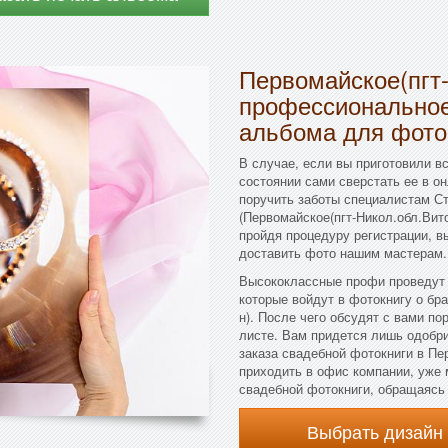
Первомайское(пгт-
профессиональное
альбома для фот
В случае, если вы приготовили в
состоянии сами сверстать ее в о
поручить заботы специалистам С
(Первомайское(пгт-Никол.обл.Вито
пройдя процедуру регистрации, в
доставить фото нашим мастерам.
Высококлассные профи проведут 
которые войдут в фотокнигу о бра
н). После чего обсудят с вами п
листе. Вам придется лишь одобрит
заказа свадебной фотокниги в Пе
приходить в офис компании, уже
свадебной фотокниги, обращаясь 
Выбрать дизайн