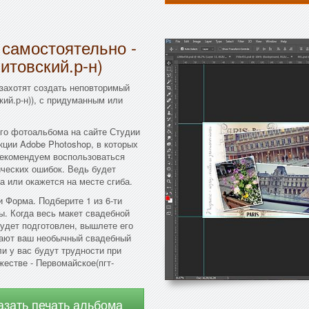
 самостоятельно -
итовский.р-н)
 захотят создать неповторимый
ий.р-н)), с придуманным или
го фотоальбома на сайте Студии
ции Adobe Photoshop, в которых
рекомендуем воспользоваться
ческих ошибок. Ведь будет
а или окажется на месте сгиба.
 Форма. Подберите 1 из 6-ти
ы. Когда весь макет свадебной
будет подготовлен, вышлете его
тают ваш необычный свадебный
и у вас будут трудности при
естве - Первомайское(пгт-
азать печать альбома