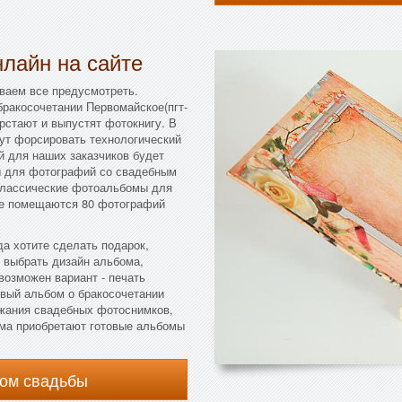
лайн на сайте
ваем все предусмотреть.
бракосочетании Первомайское(пгт-
ерстают и выпустят фотокнигу. В
гут форсировать технологический
ай для наших заказчиков будет
ы для фотографий со свадебным
классические фотоальбомы для
где помещаются 80 фотографий
да хотите сделать подарок,
 выбрать дизайн альбома,
возможен вариант - печать
вый альбом о бракосочетании
ержания свадебных фотоснимков,
ма приобретают готовые альбомы
ом свадьбы