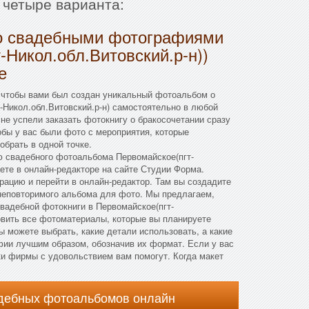
 четыре варианта:
о свадебными фотографиями
-Никол.обл.Витовский.р-н))
е
 чтобы вами был создан уникальный фотоальбом о
-Никол.обл.Витовский.р-н) самостоятельно в любой
 не успели заказать фотокнигу о бракосочетании сразу
обы у вас были фото с мероприятия, которые
брать в одной точке.
 свадебного фотоальбома Первомайское(пгт-
аете в онлайн-редакторе на сайте Студии Форма.
трацию и перейти в онлайн-редактор. Там вы создадите
 неповторимого альбома для фото. Мы предлагаем,
вадебной фотокниги в Первомайское(пгт-
товить все фотоматериалы, которые вы планируете
ы можете выбрать, какие детали использовать, а какие
фии лучшим образом, обозначив их формат. Если у вас
ки фирмы с удовольствием вам помогут. Когда макет
адебных фотоальбомов онлайн