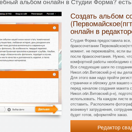
дебный альбом онлайн в Студии Форма? есть
Создать альбом с
(Первомайское(пгт
онлайн в редактор
Студия Форма предоставила все,
бракосочетании Первомайское(пгт
момент. не переживайте, если вы
после бракосочетания. Нужно, чт
комфортной работы необходимо со
Все следующие шаги по созданию
Никол.обл.Витовский.р-н) вы дел
Для этого вам надо пройти регис
странички и обложку для вашего
перед началом создания макета с
Никол.обл.Витовский.р-н), подго
использовать. На каждом листе в
отставить. Расположите фотогра
возникнут затруднения, сотрудни
будет готов, оформляйте заказ.
Редактор св