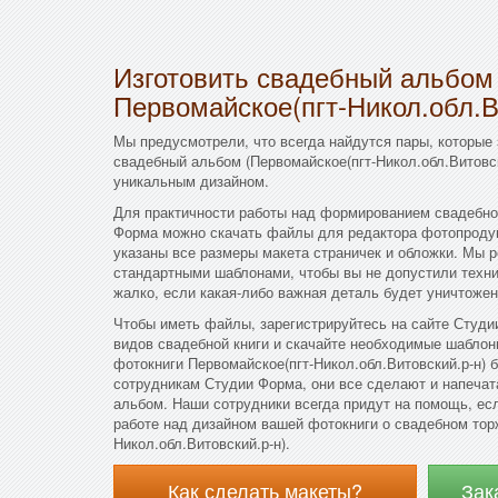
Изготовить свадебный альбом
Первомайское(пгт-Никол.обл.В
Мы предусмотрели, что всегда найдутся пары, которые
свадебный альбом (Первомайское(пгт-Никол.обл.Витовск
уникальным дизайном.
Для практичности работы над формированием свадебно
Форма можно скачать файлы для редактора фотопродук
указаны все размеры макета страничек и обложки. Мы 
стандартными шаблонами, чтобы вы не допустили техни
жалко, если какая-либо важная деталь будет уничтожен
Чтобы иметь файлы, зарегистрируйтесь на сайте Студии
видов свадебной книги и скачайте необходимые шаблон
фотокниги Первомайское(пгт-Никол.обл.Витовский.р-н) 
сотрудникам Студии Форма, они все сделают и напеча
альбом. Наши сотрудники всегда придут на помощь, есл
работе над дизайном вашей фотокниги о свадебном торж
Никол.обл.Витовский.р-н).
Как сделать макеты?
Зак