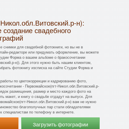
Никол.обл.Витовский.р-н):
 создание свадебного
ографий
се снимки для свадебной фотокниги, но вы не в
нлайн-редакторе или придумать оформление, вы можете
тудии Форма о вашем альбоме о бракосочетании
вский.р-н)). Для этого нужно быть нашим клиентом,
ыбрать фотокнигу изсписка на сайте Студии Форма и
работы по цветокоррекции и кадрированию фото,
косочетании - Первомайское(пгт-Никол.обл.Витовский.р-
орядок размещения, размер и место каждого фото на
ь макет, и книгу о свадьбе отдадут на выпуск. Для
рвомайское(пгт-Никол.обл.Витовский.р-н) вам не нужно
 множество благополучных пар стали обладателями
к специалистам по телефону в интернете.
Загрузить фотографии