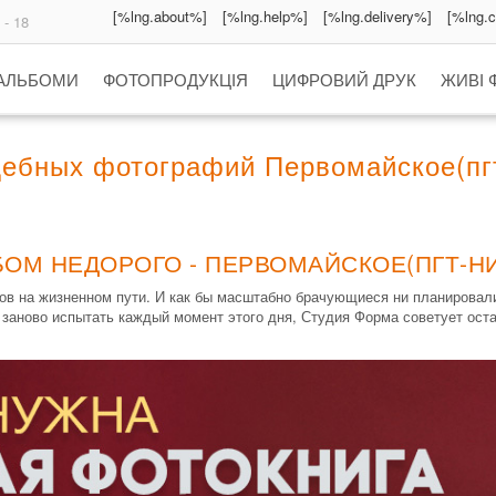
[%lng.about%]
[%lng.help%]
[%lng.delivery%]
[%lng.
 - 18
 АЛЬБОМИ
ФОТОПРОДУКЦІЯ
ЦИФРОВИЙ ДРУК
ЖИВІ 
ебных фотографий Первомайское(пгт
ОМ НЕДОРОГО - ПЕРВОМАЙСКОЕ(ПГТ-НИ
в на жизненном пути. И как бы масштабно брачующиеся ни планировали
 заново испытать каждый момент этого дня, Студия Форма советует оста