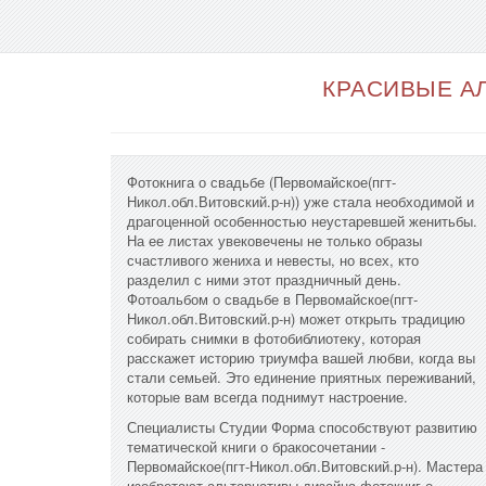
КРАСИВЫЕ АЛ
Фотокнига о свадьбе (Первомайское(пгт-
Никол.обл.Витовский.р-н)) уже стала необходимой и
драгоценной особенностью неустаревшей женитьбы.
На ее листах увековечены не только образы
счастливого жениха и невесты, но всех, кто
разделил с ними этот праздничный день.
Фотоальбом о свадьбе в Первомайское(пгт-
Никол.обл.Витовский.р-н) может открыть традицию
собирать снимки в фотобиблиотеку, которая
расскажет историю триумфа вашей любви, когда вы
стали семьей. Это единение приятных переживаний,
которые вам всегда поднимут настроение.
Специалисты Студии Форма способствуют развитию
тематической книги о бракосочетании -
Первомайское(пгт-Никол.обл.Витовский.р-н). Мастера
изобретают альтернативы дизайна фотокниг о