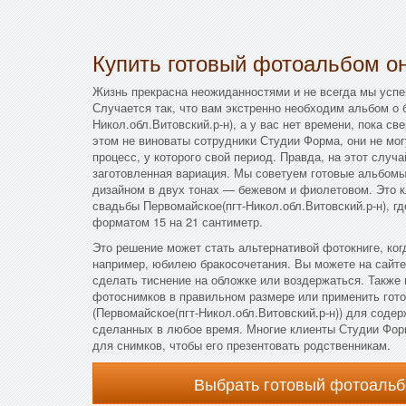
Купить готовый фотоальбом он
Жизнь прекрасна неожиданностями и не всегда мы успе
Случается так, что вам экстренно необходим альбом о 
Никол.обл.Витовский.р-н), а у вас нет времени, пока св
этом не виноваты сотрудники Студии Форма, они не мо
процесс, у которого свой период. Правда, на этот случ
заготовленная вариация. Мы советуем готовые альбом
дизайном в двух тонах — бежевом и фиолетовом. Это 
свадьбы Первомайское(пгт-Никол.обл.Витовский.р-н), 
форматом 15 на 21 сантиметр.
Это решение может стать альтернативой фотокниге, ког
например, юбилею бракосочетания. Вы можете на сайте
сделать тиснение на обложке или воздержаться. Также 
фотоснимков в правильном размере или применить гото
(Первомайское(пгт-Никол.обл.Витовский.р-н)) для сод
сделанных в любое время. Многие клиенты Студии Фор
для снимков, чтобы его презентовать родственникам.
Выбрать готовый фотоальб