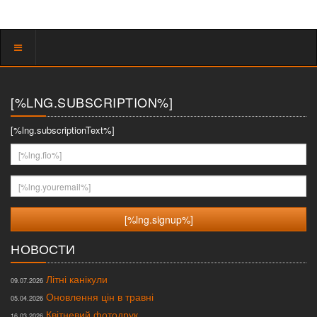
Показать
меню
[%LNG.SUBSCRIPTION%]
[%lng.subscriptionText%]
[%lng.fio%]
[%lng.youremail%]
НОВОСТИ
Літні канікули
09.07.2026
Оновлення цін в травні
05.04.2026
Квітневий фотодрук
16.03.2026