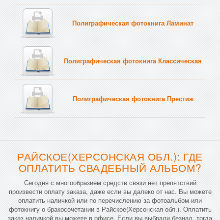
Полиграфическая фотокнига Ламинат
Тв
Полиграфическая фотокнига Классическая
Тв
Полиграфическая фотокнига Престиж
Тв
РАЙСКОЕ(ХЕРСОНСКАЯ ОБЛ.): ГДЕ
ОПЛАТИТЬ СВАДЕБНЫЙ АЛЬБОМ?
Сегодня с многообразием средств связи нет препятствий
произвести оплату заказа, даже если вы далеко от нас. Вы можете
оплатить наличкой или по перечислению за фотоальбом или
фотокнигу о бракосочетании в Райское(Херсонская обл.). Оплатить
заказ наличкой вы можете в офисе. Если вы выбрали безнал, тогда