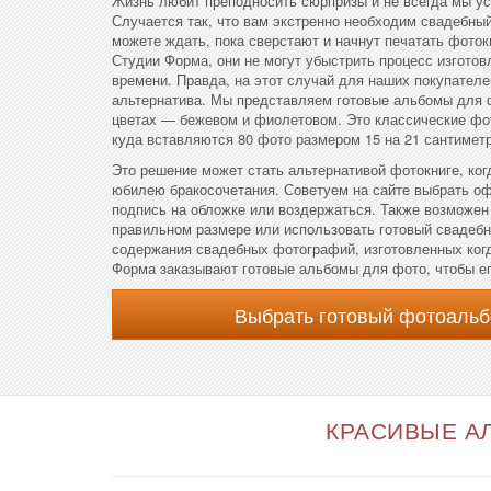
Жизнь любит преподносить сюрпризы и не всегда мы ус
Случается так, что вам экстренно необходим свадебны
можете ждать, пока сверстают и начнут печатать фоток
Студии Форма, они не могут убыстрить процесс изготов
времени. Правда, на этот случай для наших покупателе
альтернатива. Мы представляем готовые альбомы для 
цветах — бежевом и фиолетовом. Это классические ф
куда вставляются 80 фото размером 15 на 21 сантиметр
Это решение может стать альтернативой фотокниге, ког
юбилею бракосочетания. Советуем на сайте выбрать о
подпись на обложке или воздержаться. Также возможен 
правильном размере или использовать готовый свадеб
содержания свадебных фотографий, изготовленных когд
Форма заказывают готовые альбомы для фото, чтобы ег
Выбрать готовый фотоальб
КРАСИВЫЕ АЛ