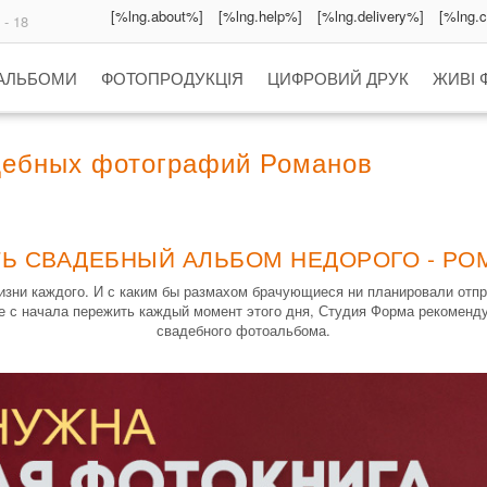
[%lng.about%]
[%lng.help%]
[%lng.delivery%]
[%lng.
 - 18
 АЛЬБОМИ
ФОТОПРОДУКЦІЯ
ЦИФРОВИЙ ДРУК
ЖИВІ 
дебных фотографий Романов
ТЬ СВАДЕБНЫЙ АЛЬБОМ НЕДОРОГО - РО
зни каждого. И с каким бы размахом брачующиеся ни планировали отпра
е с начала пережить каждый момент этого дня, Студия Форма рекоменд
свадебного фотоальбома.