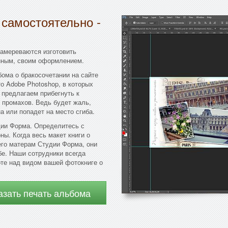
 самостоятельно -
намереваются изготовить
енным, своим оформлением.
ома о бракосочетании на сайте
 Adobe Photoshop, в которых
 предлагаем прибегнуть к
 промахов. Ведь будет жаль,
а или попадет на место сгиба.
дии Форма. Определитесь с
ны. Когда весь макет книги о
его матерам Студии Форма, они
бе. Наши сотрудники всегда
оте над видом вашей фотокниге о
азать печать альбома