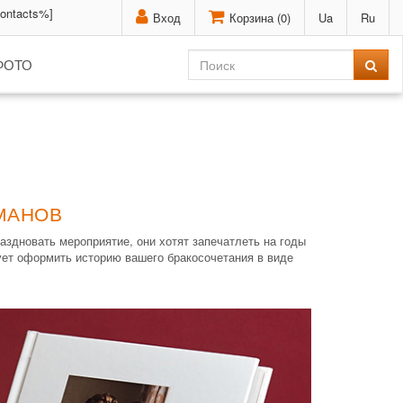
contacts%]
Вход
Корзина (
0
)
Ua
Ru
ФОТО
МАНОВ
здновать мероприятие, они хотят запечатлеть на годы
ует оформить историю вашего бракосочетания в виде