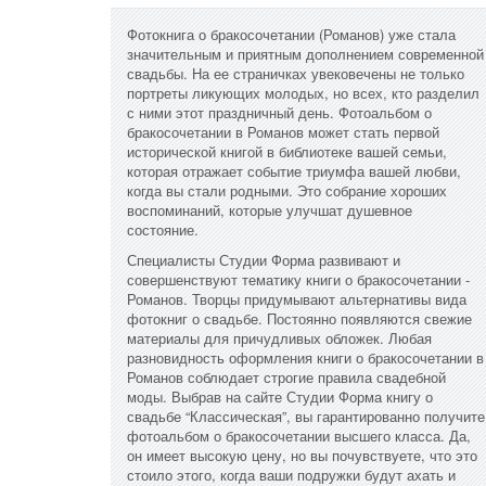
Фотокнига о бракосочетании (Романов) уже стала
значительным и приятным дополнением современной
свадьбы. На ее страничках увековечены не только
портреты ликующих молодых, но всех, кто разделил
с ними этот праздничный день. Фотоальбом о
бракосочетании в Романов может стать первой
исторической книгой в библиотеке вашей семьи,
которая отражает событие триумфа вашей любви,
когда вы стали родными. Это собрание хороших
воспоминаний, которые улучшат душевное
состояние.
Специалисты Студии Форма развивают и
совершенствуют тематику книги о бракосочетании -
Романов. Творцы придумывают альтернативы вида
фотокниг о свадьбе. Постоянно появляются свежие
материалы для причудливых обложек. Любая
разновидность оформления книги о бракосочетании в
Романов соблюдает строгие правила свадебной
моды. Выбрав на сайте Студии Форма книгу о
свадьбе “Классическая”, вы гарантированно получите
фотоальбом о бракосочетании высшего класса. Да,
он имеет высокую цену, но вы почувствуете, что это
стоило этого, когда ваши подружки будут ахать и