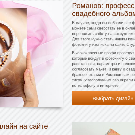
Романов: професс
свадебного альбо
В случае, когда вы собрали все 
можете сами сверстать ее в онл
переложить заботу на сотрудник
Для этого нужно стать нашим кли
фотокнигу изсписка на сайте Сту
Высококлассные профи проведут 
которые войдут в фотокнигу о сва
расстановки, параметры и положе
согласовать макет, и книгу о сва
бракосочетании в Романов вам не
тисяч благополучных пар обрели 
по телефону в интернете.
Выбрать дизайн
лайн на сайте