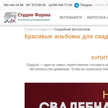
050 444-44-98
067 570-66-06
099 046-77-59
Telegram
Пн-Пт 10
ФОТОКНИГИ
ВИПУСКНІ
[%lng.mainpage%]
»
Свадебный фотоальбом
Красивые альбомы для сва
КУПИ
Свадьба — одно из самых торжественных случаев в жи
обстоятельства церемонии. Чтобы вы позволили себ