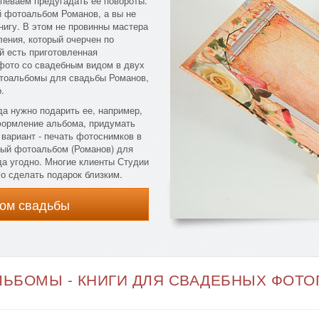
певаем предугадать ее повороты.
й фотоальбом Романов, а вы не
нигу. В этом не провинны мастера
ления, который очерчен по
й есть приготовленная
фото со свадебным видом в двух
отоальбомы для свадьбы Романов,
.
да нужно подарить ее, например,
формление альбома, придумать
вариант - печать фотоснимков в
ный фотоальбом (Романов) для
а угодно. Многие клиенты Студии
о сделать подарок близким.
ом свадьбы
ЬБОМЫ - КНИГИ ДЛЯ СВАДЕБНЫХ ФОТОГ