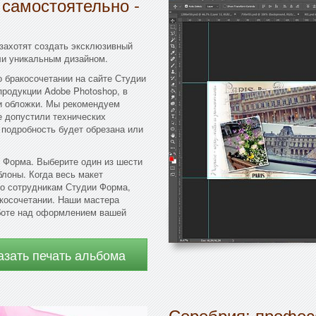
 самостоятельно -
захотят создать эксклюзивный
ли уникальным дизайном.
 бракосочетании на сайте Студии
родукции Adobe Photoshop, в
 и обложки. Мы рекомендуем
е допустили технических
 подробность будет обрезана или
 Форма. Выберите один из шести
лоны. Когда весь макет
го сотрудникам Студии Форма,
акосочетании. Наши мастера
аботе над оформлением вашей
азать печать альбома
Серебрия: профес