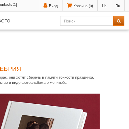
contacts%]
Вход
Корзина (
0
)
Ua
Ru
ФОТО
РЕБРИЯ
ак, они хотят сберечь в памяти тонкости праздника.
ство в виде фотоальбома о женитьбе.