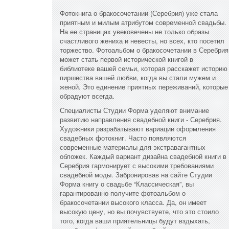
Фотокнига о бракосочетании (Серебрия) уже стала
приятным и милым атрибутом современной свадьбы.
На ее страницах увековечены не только образы
счастливого жениха и невесты, но всех, кто посетил
торжество. Фотоальбом о бракосочетании в Серебрия
может стать первой исторической книгой в
библиотеке вашей семьи, которая расскажет историю
пиршества вашей любви, когда вы стали мужем и
женой. Это единение приятных переживаний, которые
обрадуют всегда.
Специалисты Студии Форма уделяют внимание
развитию направления свадебной книги - Серебрия.
Художники разрабатывают вариации оформления
свадебных фотокниг. Часто появляются
современные материалы для экстравагантных
обложек. Каждый вариант дизайна свадебной книги в
Серебрия гармонирует с высокими требованиями
свадебной моды. Забронировав на сайте Студии
Форма книгу о свадьбе “Классическая”, вы
гарантированно получите фотоальбом о
бракосочетании высокого класса. Да, он имеет
высокую цену, но вы почувствуете, что это стоило
того, когда ваши приятельницы будут вздыхать,