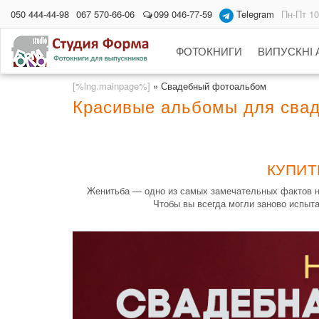
050 444-44-98
067 570-66-06
099 046-77-59
Telegram
Пн-Пт 10
ФОТОКНИГИ
ВИПУСКНІ
[%lng.mainpage%]
»
Свадебный фотоальбом
Красивые альбомы для сва
КУПИТ
Женитьба — одно из самых замечательных фактов на 
Чтобы вы всегда могли заново испыт