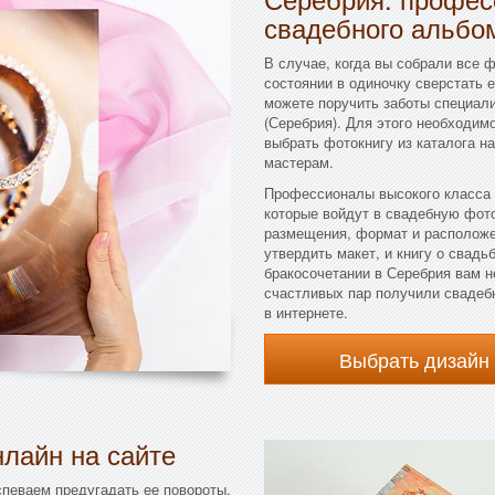
свадебного альбо
В случае, когда вы собрали все 
состоянии в одиночку сверстать 
можете поручить заботы специал
(Серебрия). Для этого необходим
выбрать фотокнигу из каталога н
мастерам.
Профессионалы высокого класса 
которые войдут в свадебную фото
размещения, формат и расположе
утвердить макет, и книгу о свадь
бракосочетании в Серебрия вам н
счастливых пар получили свадеб
в интернете.
Выбрать дизайн
лайн на сайте
певаем предугадать ее повороты.