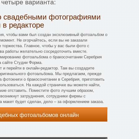
 четыре варианта:
о свадебными фотографиями
 в редакторе
ия, чтобы вами был создан эксклюзивный фотоальбом о
момент. Не огорчайтесь, если вы не заказали
 торжества. Главное, чтобы у вас были фото с
ва работы желательно сосредоточить вместе.
рмированию фотоальбома о бракосочетании Серебрия
а сайте Студии Форма.
т и перейти в онлайн-редактор. Там вы создадите
 оригинального фотоальбома. Мы предлагаем, прежде
а фотокниги о бракосочетании в Серебрия, приготовить
ользоваться. На каждой страничке вы можете найти,
акие отставить. Поместите фото лучшим образом,
 возникнут затруднения, сотрудники фирмы с
а макет будет сделан, дело – за оформлением заказа.
адебных фотоальбомов онлайн