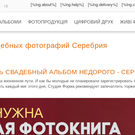
[%lng.about%]
[%lng.help%]
[%lng.delivery%]
[%lng.
 - 18
 АЛЬБОМИ
ФОТОПРОДУКЦІЯ
ЦИФРОВИЙ ДРУК
ЖИВІ 
дебных фотографий Серебрия
Ь СВАДЕБНЫЙ АЛЬБОМ НЕДОРОГО - СЕ
жизненном пути. И как бы молодые ни планировали зарегистрировать бр
ать каждый миг этого дня, Студия Форма рекомендует запечатлеть торже