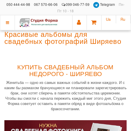
050 444-44-98
067 570-66-06
099 046-77-59
Telegram
Пн-
Пт 10 - 18
Ua
Ru
Показать
Красивые альбомы для
меню
свадебных фотографий Ширяево
КУПИТЬ СВАДЕБНЫЙ АЛЬБОМ
НЕДОРОГО - ШИРЯЕВО
Женитьба — одно из самых важных событий в жизни каждого. И с
каким бы размахом брачующиеся ни планировали зарегистрировать
брак, они хотят сберечь в памяти обстоятельства церемонии.
Чтобы вы смогли с начала пережить каждый миг этого дня, Студия
Форма советует оставить в памяти обряд в виде фотоальбома о
бракосочетании.