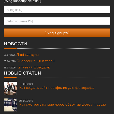
[%lng.subscriptionText%]
[%lng.fio%]
[%lng.youremail%]
НОВОСТИ
Літні канікули
09.07.2026
Оновлення цін в травні
05.04.2026
Квітневий фотодрук
16.03.2026
НОВЫЕ СТАТЬИ
10.08.2021
Как создать сайт-портфолио для фотографа
25.02.2019
Как смотреть на мир через объектив фотоаппарата