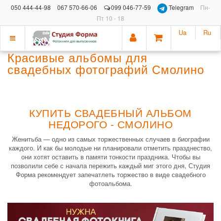
050 444-44-98
067 570-66-06
099 046-77-59
Telegram
Пн-
Пт 10 - 18
Ua
Ru
Показать
Красивые альбомы для
меню
свадебных фотографий Смолино
КУПИТЬ СВАДЕБНЫЙ АЛЬБОМ
НЕДОРОГО - СМОЛИНО
Женитьба — одно из самых торжественных случаев в биографии
каждого. И как бы молодые ни планировали отметить празднество,
они хотят оставить в памяти тонкости праздника. Чтобы вы
позволили себе с начала пережить каждый миг этого дня, Студия
Форма рекомендует запечатлеть торжество в виде свадебного
фотоальбома.