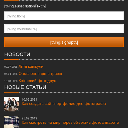
[%lng.subscriptionText%]
[%lng.fio%]
[%lng.youremail%]
НОВОСТИ
Літні канікули
09.07.2026
Оновлення цін в травні
05.04.2026
Квітневий фотодрук
16.03.2026
НОВЫЕ СТАТЬИ
10.08.2021
Как создать сайт-портфолио для фотографа
25.02.2019
Как смотреть на мир через объектив фотоаппарата