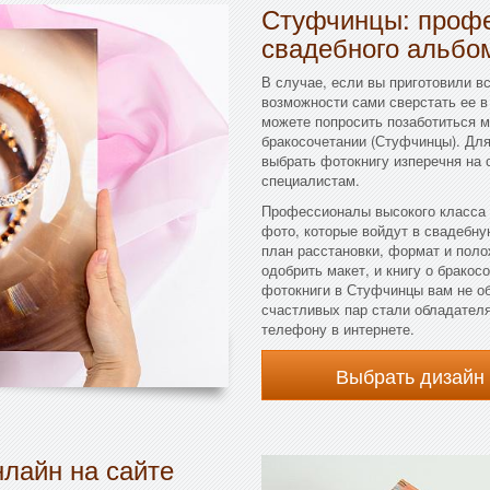
Стуфчинцы: профе
свадебного альбо
В случае, если вы приготовили вс
возможности сами сверстать ее в
можете попросить позаботиться 
бракосочетании (Стуфчинцы). Дл
выбрать фотокнигу изперечня на
специалистам.
Профессионалы высокого класса 
фото, которые войдут в свадебну
план расстановки, формат и поло
одобрить макет, и книгу о бракос
фотокниги в Стуфчинцы вам не о
счастливых пар стали обладател
телефону в интернете.
Выбрать дизайн
лайн на сайте