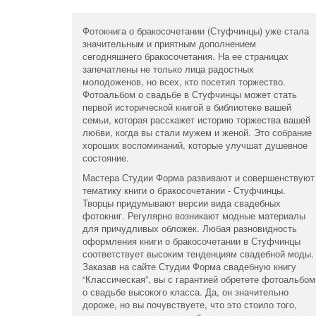
Фотокнига о бракосочетании (Стуфчинцы) уже стала
значительным и приятным дополнением
сегодняшнего бракосочетания. На ее страницах
запечатлены не только лица радостных
молодоженов, но всех, кто посетил торжество.
Фотоальбом о свадьбе в Стуфчинцы может стать
первой исторической книгой в библиотеке вашей
семьи, которая расскажет историю торжества вашей
любви, когда вы стали мужем и женой. Это собрание
хороших воспоминаний, которые улучшат душевное
состояние.
Мастера Студии Форма развивают и совершенствуют
тематику книги о бракосочетании - Стуфчинцы.
Творцы придумывают версии вида свадебных
фотокниг. Регулярно возникают модные материалы
для причудливых обложек. Любая разновидность
оформления книги о бракосочетании в Стуфчинцы
соответствует высоким тенденциям свадебной моды.
Заказав на сайте Студии Форма свадебную книгу
“Классическая”, вы с гарантией обретете фотоальбом
о свадьбе высокого класса. Да, он значительно
дороже, но вы почувствуете, что это стоило того,