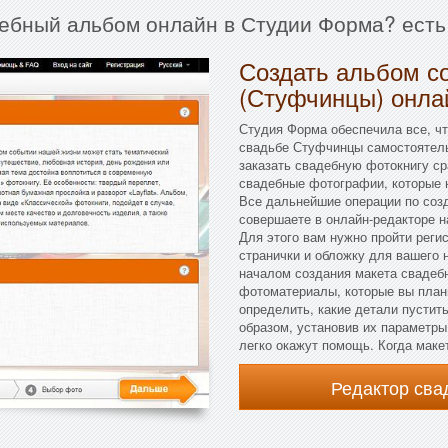
дебный альбом онлайн в Студии Форма? есть
Создать альбом с
(Стуфчинцы) онла
Студия Форма обеспечила все, ч
свадьбе Стуфчинцы самостоятельн
заказать свадебную фотокнигу ср
свадебные фотографии, которые 
Все дальнейшие операции по соз
совершаете в онлайн-редакторе н
Для этого вам нужно пройти реги
странички и обложку для вашего
началом создания макета свадебн
фотоматериалы, которые вы план
определить, какие детали пустить
образом, установив их параметры
легко окажут помощь. Когда маке
Редактор св