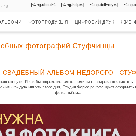
[%lng.about%]
[%lng.help%]
[%lng.delivery%]
[%lng.
 - 18
 АЛЬБОМИ
ФОТОПРОДУКЦІЯ
ЦИФРОВИЙ ДРУК
ЖИВІ 
дебных фотографий Стуфчинцы
Ь СВАДЕБНЫЙ АЛЬБОМ НЕДОРОГО - СТУ
енном пути. И как бы широко молодые люди ни планировали отметить т
режить каждую минуту этого дня, Студия Форма рекомендует оформить 
фотоальбома.