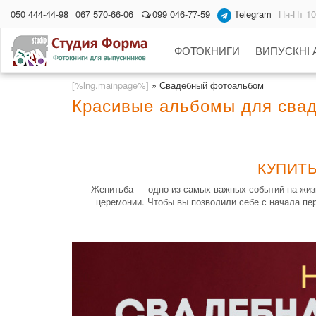
050 444-44-98
067 570-66-06
099 046-77-59
Telegram
Пн-Пт 10
ФОТОКНИГИ
ВИПУСКНІ
[%lng.mainpage%]
»
Свадебный фотоальбом
Красивые альбомы для сва
КУПИТ
Женитьба — одно из самых важных событий на жизн
церемонии. Чтобы вы позволили себе с начала пе