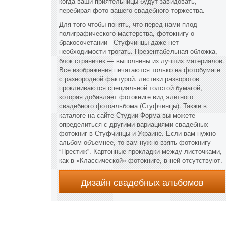
когда ваши приятельницы будут завидовать,
перебирая фото вашего свадебного торжества.
Для того чтобы понять, что перед нами плод
полиграфического мастерства, фотокнигу о
бракосочетании - Стуфчинцы даже нет
необходимости трогать. Презентабельная обложка,
блок страничек — выполнены из лучших материалов.
Все изображения печатаются только на фотобумаге
с разнородной фактурой. листики разворотов
проклеиваются специальной толстой бумагой,
которая добавляет фотокниге вид элитного
свадебного фотоальбома (Стуфчинцы). Также в
каталоге на сайте Студии Форма вы можете
определиться с другими вариациями свадебных
фотокниг в Стуфчинцы и Украине. Если вам нужно
альбом объемнее, то вам нужно взять фотокнигу
“Престиж”. Картонные прокладки между листочками,
как в «Классической» фотокниге, в ней отсутствуют.
Дизайн свадебных альбомов