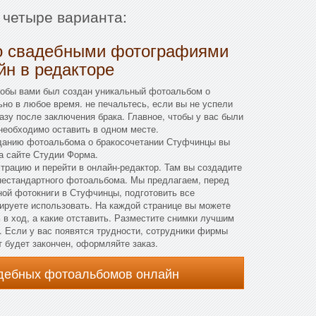
 четыре варианта:
о свадебными фотографиями
йн в редакторе
тобы вами был создан уникальный фотоальбом о
о в любое время. не печальтесь, если вы не успели
азу после заключения брака. Главное, чтобы у вас были
необходимо оставить в одном месте.
данию фотоальбома о бракосочетании Стуфчинцы вы
а сайте Студии Форма.
страцию и перейти в онлайн-редактор. Там вы создадите
 нестандартного фотоальбома. Мы предлагаем, перед
ой фотокниги в Стуфчинцы, подготовить все
ируете использовать. На каждой странице вы можете
 в ход, а какие отставить. Разместите снимки лучшим
. Если у вас появятся трудности, сотрудники фирмы
т будет закончен, оформляйте заказ.
адебных фотоальбомов онлайн