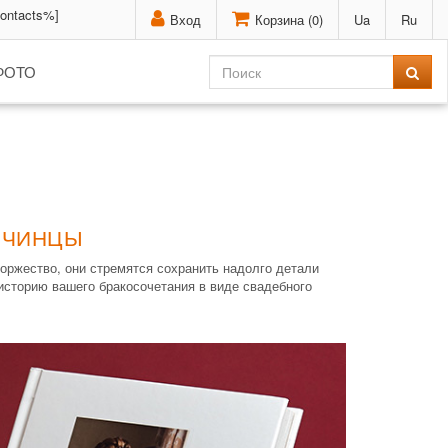
contacts%]
Вход
Корзина (
0
)
Ua
Ru
ФОТО
ФЧИНЦЫ
оржество, они стремятся сохранить надолго детали
историю вашего бракосочетания в виде свадебного