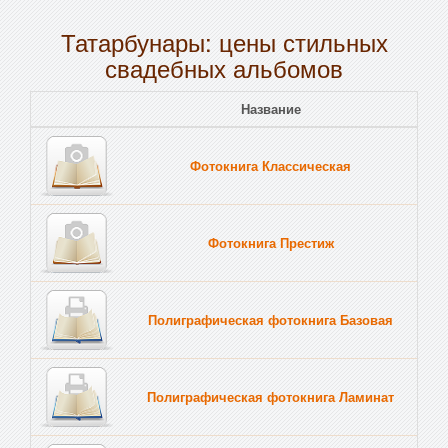
Татарбунары: цены стильных
свадебных альбомов
Название
Пе
Фотокнига Классическая
Тв
Фотокнига Престиж
Тв
Полиграфическая фотокнига Базовая
Тв
Полиграфическая фотокнига Ламинат
Тв