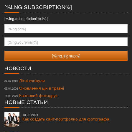
[%LNG.SUBSCRIPTION%]
[%lng.subscriptionText%]
[%lng.fio%]
[%lng.youremail%]
НОВОСТИ
Літні канікули
09.07.2026
Оновлення цін в травні
05.04.2026
Квітневий фотодрук
16.03.2026
НОВЫЕ СТАТЬИ
10.08.2021
Как создать сайт-портфолио для фотографа