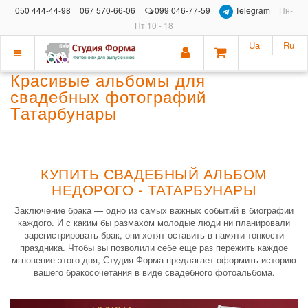
050 444-44-98
067 570-66-06
099 046-77-59
Telegram
Пн-
Пт 10 - 18
Ua
Ru
Показать
Красивые альбомы для
меню
свадебных фотографий
Татарбунары
КУПИТЬ СВАДЕБНЫЙ АЛЬБОМ
НЕДОРОГО - ТАТАРБУНАРЫ
Заключение брака — одно из самых важных событий в биографии
каждого. И с каким бы размахом молодые люди ни планировали
зарегистрировать брак, они хотят оставить в памяти тонкости
праздника. Чтобы вы позволили себе еще раз пережить каждое
мгновение этого дня, Студия Форма предлагает оформить историю
вашего бракосочетания в виде свадебного фотоальбома.