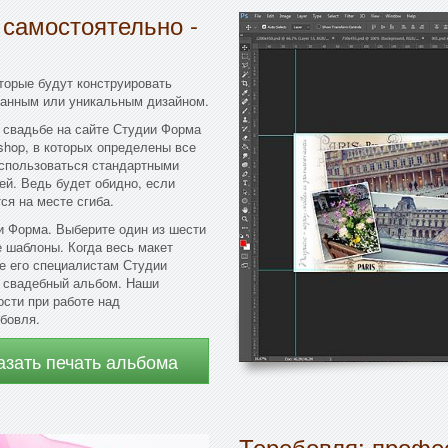
 самостоятельно -
торые будут конструировать
манным или уникальным дизайном.
 свадьбе на сайте Студии Форма
hop, в которых определены все
спользоваться стандартными
ей. Ведь будет обидно, если
ся на месте сгиба.
и Форма. Выберите один из шести
е шаблоны. Когда весь макет
е его специалистам Студии
й свадебный альбом. Наши
ости при работе над
бовля.
азать печать альбома
Теребовля: профе