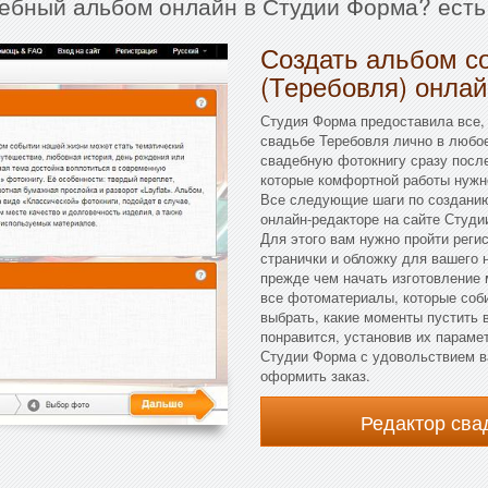
дебный альбом онлайн в Студии Форма? есть
Создать альбом с
(Теребовля) онлай
Студия Форма предоставила все,
свадьбе Теребовля лично в любое
свадебную фотокнигу сразу после
которые комфортной работы нужн
Все следующие шаги по созданию
онлайн-редакторе на сайте Студи
Для этого вам нужно пройти реги
странички и обложку для вашего
прежде чем начать изготовление 
все фотоматериалы, которые соб
выбрать, какие моменты пустить в
понравится, установив их параме
Студии Форма с удовольствием ва
оформить заказ.
Редактор св