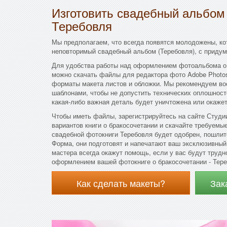
Изготовить свадебный альбом
Теребовля
Мы предполагаем, что всегда появятся молодожены, ко
неповторимый свадебный альбом (Теребовля), с приду
Для удобства работы над оформлением фотоальбома о
можно скачать файлы для редактора фото Adobe Photos
форматы макета листов и обложки. Мы рекомендуем во
шаблонами, чтобы не допустить технических оплошност
какая-либо важная деталь будет уничтожена или окажет
Чтобы иметь файлы, зарегистрируйтесь на сайте Студи
вариантов книги о бракосочетании и скачайте требуемы
свадебной фотокниги Теребовля будет одобрен, пошлит
Форма, они подготовят и напечатают ваш эксклюзивны
мастера всегда окажут помощь, если у вас будут трудн
оформлением вашей фотокниге о бракосочетании - Тере
Как сделать макеты?
Зак