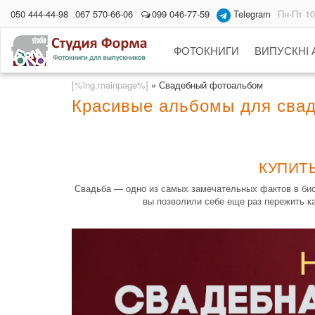
050 444-44-98
067 570-66-06
099 046-77-59
Telegram
Пн-Пт 10
ФОТОКНИГИ
ВИПУСКНІ
[%lng.mainpage%]
»
Свадебный фотоальбом
Красивые альбомы для сва
КУПИТ
Свадьба — одно из самых замечательных фактов в био
вы позволили себе еще раз пережить к