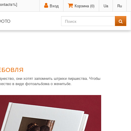
contacts%]
Вход
Корзина (
0
)
Ua
Ru
ФОТО
ЕБОВЛЯ
нество, они хотят запомнить штрихи пиршества. Чтобы
жество в виде фотоальбома о женитьбе.