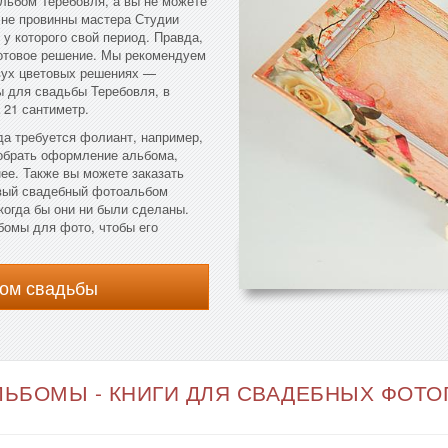
льбом Теребовля, а вы не можете
 не провинны мастера Студии
 у которого свой период. Правда,
готовое решение. Мы рекомендуем
вух цветовых решениях —
 для свадьбы Теребовля, в
 21 сантиметр.
да требуется фолиант, например,
добрать оформление альбома,
нее. Также вы можете заказать
овый свадебный фотоальбом
когда бы они ни были сделаны.
бомы для фото, чтобы его
ом свадьбы
ЬБОМЫ - КНИГИ ДЛЯ СВАДЕБНЫХ ФОТОГ