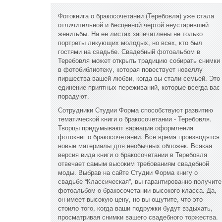
Фотокнига о бракосочетании (Теребовля) уже стала
отличительной и бесценной чертой неустаревшей
женитьбы. На ее листах запечатлены не только
портреты ликующих молодых, но всех, кто был
гостями на свадьбе. Свадебный фотоальбом в
Теребовля может открыть традицию собирать снимки
в фотобиблиотеку, которая повествует новеллу
пиршества вашей любви, когда вы стали семьей. Это
единение приятных переживаний, которые всегда вас
порадуют.
Сотрудники Студии Форма способствуют развитию
тематической книги о бракосочетании - Теребовля.
Творцы придумывают вариации оформления
фотокниг о бракосочетании. Все время производятся
новые материалы для необычных обложек. Всякая
версия вида книги о бракосочетании в Теребовля
отвечает самым высоким требованиям свадебной
моды. Выбрав на сайте Студии Форма книгу о
свадьбе “Классическая”, вы гарантированно получите
фотоальбом о бракосочетании высокого класса. Да,
он имеет высокую цену, но вы ощутите, что это
стоило того, когда ваши подружки будут вздыхать,
просматривая снимки вашего свадебного торжества.