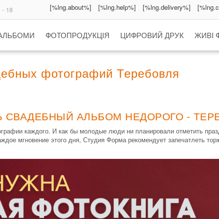
[%lng.about%]
[%lng.help%]
[%lng.delivery%]
[%lng.
 - 18
 АЛЬБОМИ
ФОТОПРОДУКЦІЯ
ЦИФРОВИЙ ДРУК
ЖИВІ 
дебных фотографий Теребовля
Ь СВАДЕБНЫЙ АЛЬБОМ НЕДОРОГО - ТЕР
графии каждого. И как бы молодые люди ни планировали отметить празд
аждое мгновение этого дня, Студия Форма рекомендует запечатлеть тор