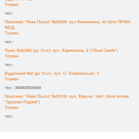
Тлумач
тел.:
Поштомат "Нова Пошта" №66309: вул Винниченка, 43 (біля ПРІМА
МЕД)
Тлумач
тел.:
Пункт №52382 (до 10 кг): вул. Кармелюка, 3 ("Cloud Castle")
Тлумач
тел.:
Відділення №2 (до 10 кг): вул. О. Кобилянської, 2
Тлумач
тел.: 380800500609
Поштомат "Нова Пошта" №55100: вул. Макухи, 14а/1 (біля аптеки
"Здорова Родина")
Тлумач
тел.: