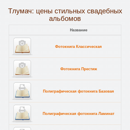
Тлумач: цены стильных свадебных
альбомов
Название
Пе
Фотокнига Классическая
Тв
Фотокнига Престиж
Тв
Полиграфическая фотокнига Базовая
Тв
Полиграфическая фотокнига Ламинат
Тв