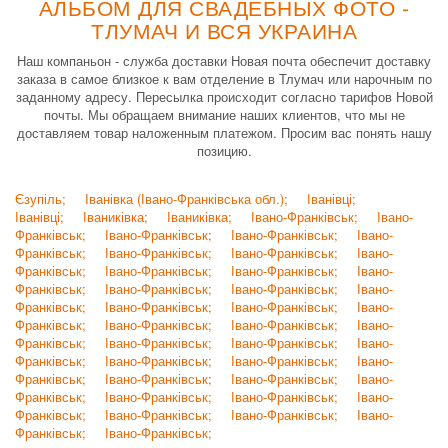
АЛЬБОМ ДЛЯ СВАДЕБНЫХ ФОТО -
ТЛУМАЧ И ВСЯ УКРАИНА
Наш компаньон - служба доставки Новая почта обеспечит доставку
заказа в самое близкое к вам отделение в Тлумач или нарочным по
заданному адресу. Пересылка происходит согласно тарифов Новой
почты. Мы обращаем внимание наших клиентов, что мы не
доставляем товар наложенным платежом. Просим вас понять нашу
позицию.
Єзупіль;
Іванівка (Івано-Франківська обл.);
Іванівці;
Іванівці;
Іваниківка;
Іваниківка;
Івано-Франківськ;
Івано-
Франківськ;
Івано-Франківськ;
Івано-Франківськ;
Івано-
Франківськ;
Івано-Франківськ;
Івано-Франківськ;
Івано-
Франківськ;
Івано-Франківськ;
Івано-Франківськ;
Івано-
Франківськ;
Івано-Франківськ;
Івано-Франківськ;
Івано-
Франківськ;
Івано-Франківськ;
Івано-Франківськ;
Івано-
Франківськ;
Івано-Франківськ;
Івано-Франківськ;
Івано-
Франківськ;
Івано-Франківськ;
Івано-Франківськ;
Івано-
Франківськ;
Івано-Франківськ;
Івано-Франківськ;
Івано-
Франківськ;
Івано-Франківськ;
Івано-Франківськ;
Івано-
Франківськ;
Івано-Франківськ;
Івано-Франківськ;
Івано-
Франківськ;
Івано-Франківськ;
Івано-Франківськ;
Івано-
Франківськ;
Івано-Франківськ;