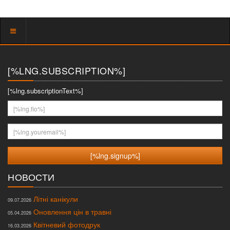
Показать
меню
[%LNG.SUBSCRIPTION%]
[%lng.subscriptionText%]
[%lng.fio%]
[%lng.youremail%]
НОВОСТИ
Літні канікули
09.07.2026
Оновлення цін в травні
05.04.2026
Квітневий фотодрук
16.03.2026