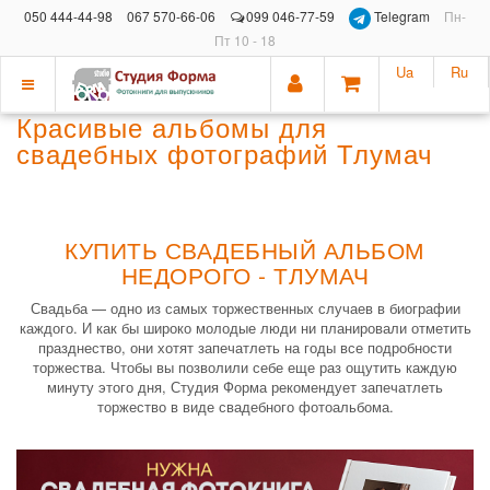
050 444-44-98
067 570-66-06
099 046-77-59
Telegram
Пн-
Пт 10 - 18
Ua
Ru
Показать
Красивые альбомы для
меню
свадебных фотографий Тлумач
КУПИТЬ СВАДЕБНЫЙ АЛЬБОМ
НЕДОРОГО - ТЛУМАЧ
Свадьба — одно из самых торжественных случаев в биографии
каждого. И как бы широко молодые люди ни планировали отметить
празднество, они хотят запечатлеть на годы все подробности
торжества. Чтобы вы позволили себе еще раз ощутить каждую
минуту этого дня, Студия Форма рекомендует запечатлеть
торжество в виде свадебного фотоальбома.