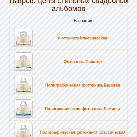
альбомов
Название
Пе
Фотокнига Классическая
Тв
Фотокнига Престиж
Тв
Полиграфическая фотокнига Базовая
Тв
Полиграфическая фотокнига Ламинат
Тв
Полиграфическая фотокнига Классическая
Тв