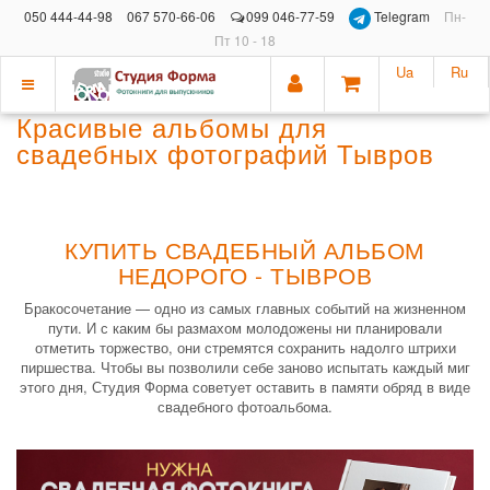
050 444-44-98
067 570-66-06
099 046-77-59
Telegram
Пн-
Пт 10 - 18
Ua
Ru
Показать
Красивые альбомы для
меню
свадебных фотографий Тывров
КУПИТЬ СВАДЕБНЫЙ АЛЬБОМ
НЕДОРОГО - ТЫВРОВ
Бракосочетание — одно из самых главных событий на жизненном
пути. И с каким бы размахом молодожены ни планировали
отметить торжество, они стремятся сохранить надолго штрихи
пиршества. Чтобы вы позволили себе заново испытать каждый миг
этого дня, Студия Форма советует оставить в памяти обряд в виде
свадебного фотоальбома.