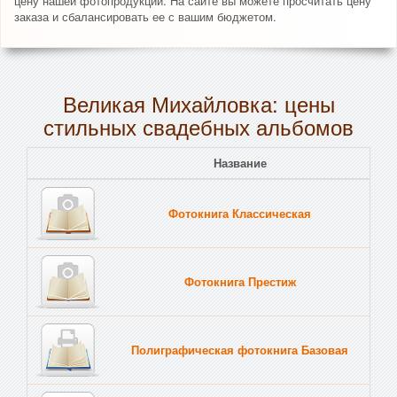
цену нашей фотопродукции. На сайте вы можете просчитать цену
заказа и сбалансировать ее с вашим бюджетом.
Великая Михайловка: цены
стильных свадебных альбомов
Название
Пе
Фотокнига Классическая
Тв
Фотокнига Престиж
Тв
Полиграфическая фотокнига Базовая
Тв