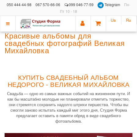
050 444-44-98
067 570-66-06
099 046-77-59
Telegram
Пн-
Пт 10 - 18
Ua
Ru
Показать
Красивые альбомы для
меню
свадебных фотографий Великая
Михайловка
КУПИТЬ СВАДЕБНЫЙ АЛЬБОМ
НЕДОРОГО - ВЕЛИКАЯ МИХАЙЛОВКА
Свадьба — одно из самых важных событий на жизненном пути. И
как бы масштабно молодые ни планировали отметить торжество,
они стремятся сохранить надолго штрихи пиршества. Чтобы вы
смогли заново испытать каждый миг этого дня, Студия Форма
предлагает оставить в памяти обряд в виде свадебного
фотоальбома.