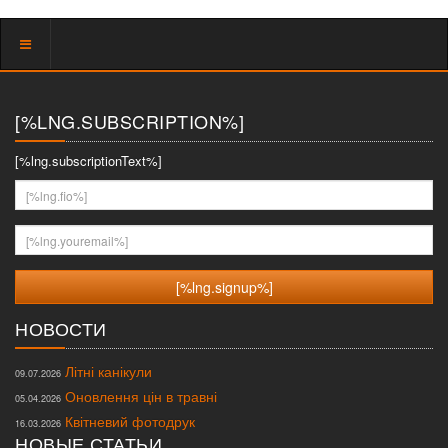
Показать
меню
[%LNG.SUBSCRIPTION%]
[%lng.subscriptionText%]
[%lng.fio%]
[%lng.youremail%]
НОВОСТИ
Літні канікули
09.07.2026
Оновлення цін в травні
05.04.2026
Квітневий фотодрук
16.03.2026
НОВЫЕ СТАТЬИ