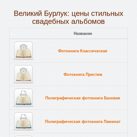
Великий Бурлук: цены стильных
свадебных альбомов
Название
Пе
Фотокнига Классическая
Тв
Фотокнига Престиж
Тв
Полиграфическая фотокнига Базовая
Тв
Полиграфическая фотокнига Ламинат
Тв