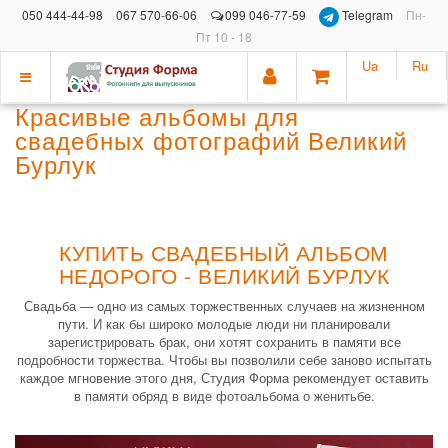
050 444-44-98
067 570-66-06
099 046-77-59
Telegram
Пн-
Пт 10 - 18
Ua
Ru
Показать
Красивые альбомы для
меню
свадебных фотографий Великий
Бурлук
КУПИТЬ СВАДЕБНЫЙ АЛЬБОМ
НЕДОРОГО - ВЕЛИКИЙ БУРЛУК
Свадьба — одно из самых торжественных случаев на жизненном
пути. И как бы широко молодые люди ни планировали
зарегистрировать брак, они хотят сохранить в памяти все
подробности торжества. Чтобы вы позволили себе заново испытать
каждое мгновение этого дня, Студия Форма рекомендует оставить
в памяти обряд в виде фотоальбома о женитьбе.