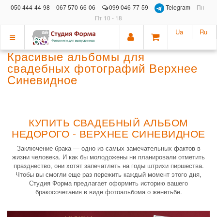
050 444-44-98
067 570-66-06
099 046-77-59
Telegram
Пн-
Пт 10 - 18
Ua
Ru
Показать
Красивые альбомы для
меню
свадебных фотографий Верхнее
Синевидное
КУПИТЬ СВАДЕБНЫЙ АЛЬБОМ
НЕДОРОГО - ВЕРХНЕЕ СИНЕВИДНОЕ
Заключение брака — одно из самых замечательных фактов в
жизни человека. И как бы молодожены ни планировали отметить
празднество, они хотят запечатлеть на годы штрихи пиршества.
Чтобы вы смогли еще раз пережить каждый момент этого дня,
Студия Форма предлагает оформить историю вашего
бракосочетания в виде фотоальбома о женитьбе.