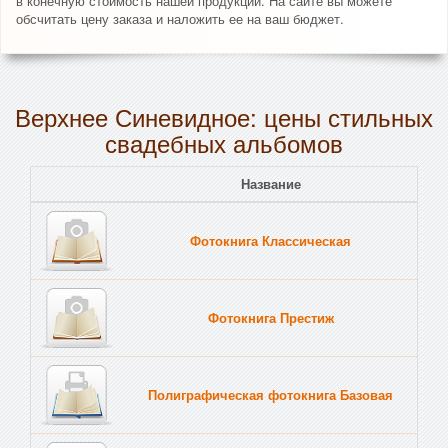
в конечную стоимость нашей продукции. На сайте вы можете
обсчитать цену заказа и наложить ее на ваш бюджет.
Верхнее Синевидное: цены стильных
свадебных альбомов
Название
Пе
Фотокнига Классическая
Тв
Фотокнига Престиж
Тв
Полиграфическая фотокнига Базовая
Тв