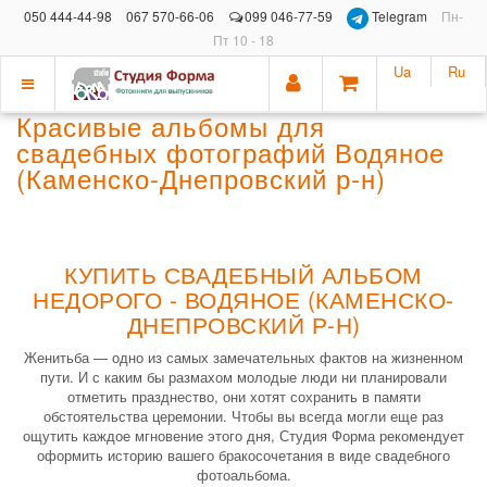
050 444-44-98
067 570-66-06
099 046-77-59
Telegram
Пн-
Пт 10 - 18
Ua
Ru
Показать
Красивые альбомы для
меню
свадебных фотографий Водяное
(Каменско-Днепровский р-н)
КУПИТЬ СВАДЕБНЫЙ АЛЬБОМ
НЕДОРОГО - ВОДЯНОЕ (КАМЕНСКО-
ДНЕПРОВСКИЙ Р-Н)
Женитьба — одно из самых замечательных фактов на жизненном
пути. И с каким бы размахом молодые люди ни планировали
отметить празднество, они хотят сохранить в памяти
обстоятельства церемонии. Чтобы вы всегда могли еще раз
ощутить каждое мгновение этого дня, Студия Форма рекомендует
оформить историю вашего бракосочетания в виде свадебного
фотоальбома.