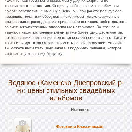
какой-то наш товар цены выше, чем у других фирм, то не
торопитесь отказываться. Сперва узнайте, каким способом они
смогли определить сниженную цену. Мы при работе пользуемся
новейшим печатным оборудованием, имеем только фирменные
оригинальные расходные материалы и не понижаем себестоимость
за счет некачественных аналогичных материалов. За это нас и
уважают наши постоянные клиенты уже более двух десятилетий.
Также нашими партнерами являются мастера своего дела. Все эти
траты и входят в конечную стоимость нашей продукции. На сайте
вы можете высчитать цену заказа и подобрать решение, которое
соответствует вашему бюджету.
Водяное (Каменско-Днепровский р-
н): цены стильных свадебных
альбомов
Название
Пе
Фотокнига Классическая
Тв