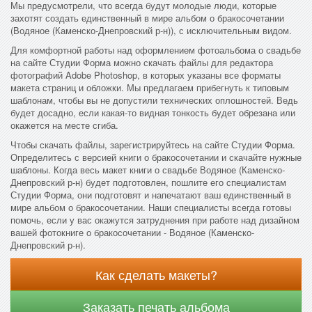
Мы предусмотрели, что всегда будут молодые люди, которые
захотят создать единственный в мире альбом о бракосочетании
(Водяное (Каменско-Днепровский р-н)), с исключительным видом.
Для комфортной работы над оформлением фотоальбома о свадьбе
на сайте Студии Форма можно скачать файлы для редактора
фотографий Adobe Photoshop, в которых указаны все форматы
макета страниц и обложки. Мы предлагаем прибегнуть к типовым
шаблонам, чтобы вы не допустили технических оплошностей. Ведь
будет досадно, если какая-то видная тонкость будет обрезана или
окажется на месте сгиба.
Чтобы скачать файлы, зарегистрируйтесь на сайте Студии Форма.
Определитесь с версией книги о бракосочетании и скачайте нужные
шаблоны. Когда весь макет книги о свадьбе Водяное (Каменско-
Днепровский р-н) будет подготовлен, пошлите его специалистам
Студии Форма, они подготовят и напечатают ваш единственный в
мире альбом о бракосочетании. Наши специалисты всегда готовы
помочь, если у вас окажутся затруднения при работе над дизайном
вашей фотокниге о бракосочетании - Водяное (Каменско-
Днепровский р-н).
Как сделать макеты?
Заказать печать альбома