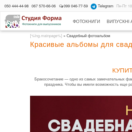
050 444-44-98
067 570-66-06
099 046-77-59
Telegram
Пн-Пт 10
ФОТОКНИГИ
ВИПУСКНІ
[%lng.mainpage%]
»
Свадебный фотоальбом
Красивые альбомы для сва
КУПИ
Бракосочетание — одно из самых замечательных факт
праздника. Чтобы вы имели возможность еще ра