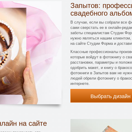
Запытов: професс
свадебного альбо
В случае, если вы собрали все ф
сами сверстать ее в онлайн-реда
заботы специалистам Студии Форм
нужно являться нашим клиентом, 
на сайте Студии Форма и достав
Классные профессионалы произве
которые войдут в фотокнигу о сва
расстановки, параметры и положе
одобрить макет, и книгу о бракос
фотокниги в Запытов вам не нуж
людей обрели фотокнигу о бракос
интернете.
Выбрать дизайн
лайн на сайте