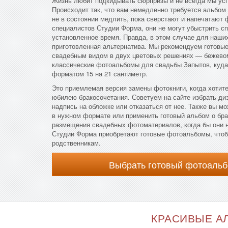
Жизнь любит подкидывать сюрпризы и не всегда мы усп
Происходит так, что вам немедленно требуется альбом 
не в состоянии медлить, пока сверстают и напечатают 
специалистов Студии Форма, они не могут убыстрить сп
установленное время. Правда, в этом случае для наши
приготовленная альтернатива. Мы рекомендуем готовы
свадебным видом в двух цветовых решениях — бежево
классические фотоальбомы для свадьбы Запытов, куд
форматом 15 на 21 сантиметр.
Это приемлемая версия замены фотокниги, когда хотите
юбилею бракосочетания. Советуем на сайте избрать ди
надпись на обложке или отказаться от нее. Также вы м
в нужном формате или применить готовый альбом о бра
размещения свадебных фотоматериалов, когда бы они 
Студии Форма приобретают готовые фотоальбомы, чтоб
родственникам.
Выбрать готовый фотоальб
КРАСИВЫЕ АЛ