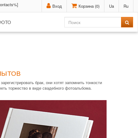
contacts%]
Вход
Корзина (
0
)
Ua
Ru
ФОТО
ПЫТОВ
арегистрировать брак, они хотят запомнить тонкости
леть торжество в виде свадебного фотоальбома.