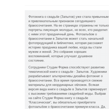
Фотокнига о свадьбе (Запытов) уже стала привычным
и привлекательным признаком сегодняшнего
бракосочетания. На ее страницах отражены не только
портреты ликующих молодых, но всех, кто разделил
с ними этот праздничный день. Фотоальбом о
бракосочетании в Запытов может стать начальной
фотопродукцией в библиотеке, которая расскажет
историю праздника вашей любви, когда вы стали
мужем и женой. Это собрание хороших
воспоминаний, которые улучшат душевное
состояние.
Сотрудники Студии Форма способствуют развитию
тематической книги о свадьбе - Запытов. Художники
разрабатывают альтернативы дизайна фотокниг о
бракосочетании. Все время производятся свежие
материалы для неординарных обложек. Всякая
версия вида книги о свадьбе в Запытов гармонирует
с высокими требованиями свадебной моды. Выбрав
на сайте Студии Форма книгу о свадьбе
“Классическая”, вы обязательно приобретете
фотоальбом о бракосочетании премиум-класса. Да,