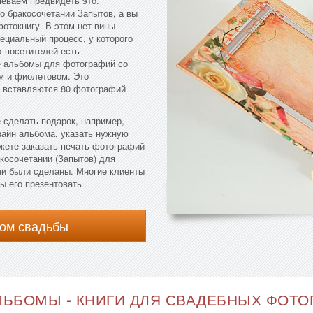
еваем предвидеть это.
о бракосочетании Запытов, а вы
фотокнигу. В этом нет вины
ециальный процесс, у которого
х посетителей есть
е альбомы для фотографий со
м и фиолетовом. Это
а вставляются 80 фотографий
 сделать подарок, например,
зайн альбома, указать нужную
ожете заказать печать фотографий
косочетании (Запытов) для
ни были сделаны. Многие клиенты
ы его презентовать
ом свадьбы
ЬБОМЫ - КНИГИ ДЛЯ СВАДЕБНЫХ ФОТОГ