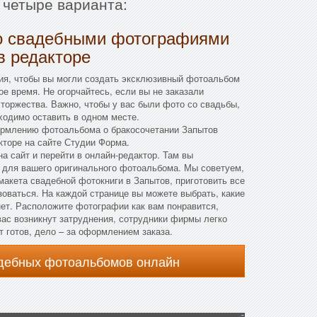
 четыре варианта:
о свадебными фотографиями
в редакторе
ия, чтобы вы могли создать эксклюзивный фотоальбом
ое время. Не огорчайтесь, если вы не заказали
 торжества. Важно, чтобы у вас были фото со свадьбы,
ходимо оставить в одном месте.
ормлению фотоальбома о бракосочетании Запытов
кторе на сайте Студии Форма.
а сайт и перейти в онлайн-редактор. Там вы
 для вашего оригинального фотоальбома. Мы советуем,
макета свадебной фотокниги в Запытов, приготовить все
оваться. На каждой странице вы можете выбрать, какие
нет. Расположите фотографии как вам понравится,
вас возникнут затруднения, сотрудники фирмы легко
т готов, дело – за оформлением заказа.
адебных фотоальбомов онлайн