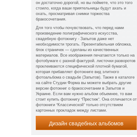
он достаточно дорогой, но вы поймете, что это того
стоило, когда ваши приятельницы будут ахать и
охать, просматривая снимки торжества
бракосочетания.
Для того чтобы почувствовать, что перед нами
произведение полиграфического искусства,
свадебную фотокнигу - Запытов даже нет
необходимости трогать. Презентабельная обложка,
блок страничек — сделаны из качественных
материалов. Все изображения печатаются только на
фотобумаге с разной фактурой. листочки разворотов
проклеиваются специфической плотной бумагой,
которая прибавляет фотокниге вид элитного
фотоальбома о свадьбе (Запытов). Также в каталоге
на сайте Студии Форма вы можете выбрать другие
версии фотокниг о бракосочетании в Запытов и
Украине. Если вам нужно альбом объемнее, то вам
стоит купить фотокнигу “Престиж”. Она отличается от
фотокниги “Классической” только отсутствием
картонных прокладок между листами.
Дизайн свадебных альбомов