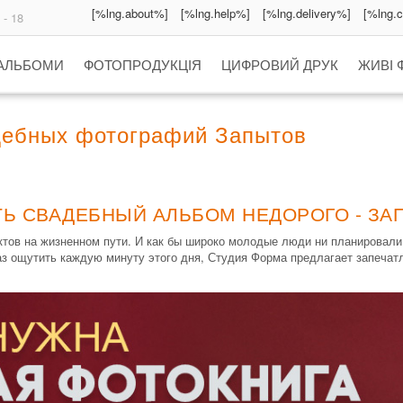
[%lng.about%]
[%lng.help%]
[%lng.delivery%]
[%lng.
 - 18
 АЛЬБОМИ
ФОТОПРОДУКЦІЯ
ЦИФРОВИЙ ДРУК
ЖИВІ 
дебных фотографий Запытов
ТЬ СВАДЕБНЫЙ АЛЬБОМ НЕДОРОГО - ЗА
ов на жизненном пути. И как бы широко молодые люди ни планировали з
з ощутить каждую минуту этого дня, Студия Форма предлагает запечат