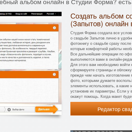
дебный альбом онлайн в Студии Форма? есть
Создать альбом с
(Запытов) онлайн 
Студия Форма создала все услов
о свадьбе Запытов лично в удобн
фотокнигу о свадьбе сразу после
которые комфортной работы необ
Все дальнейшие операции по оф
выполняются вами в онлайн-реда
Для этого вам необходимо войти н
сформируете страницы и обложку
прежде чем начать изготовление 
фото, которыми думаете воспольз
элементы использовать, а какие 
установив их параметры. Если у 
окажут помощь. Когда макет буде
Редактор св