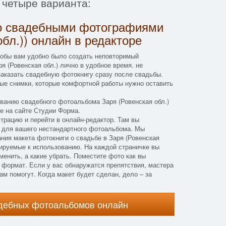
 четыре варианта:
о свадебными фотографиями
обл.)) онлайн в редакторе
тобы вам удобно было создать неповторимый
я (Ровенская обл.) лично в удобное время. не
заказать свадебную фотокнигу сразу после свадьбы.
ые снимки, которые комфортной работы нужно оставить
анию свадебного фотоальбома Заря (Ровенская обл.)
е на сайте Студии Форма.
страцию и перейти в онлайн-редактор. Там вы
 для вашего нестандартного фотоальбома. Мы
ния макета фотокниги о свадьбе в Заря (Ровенская
анируемые к использованию. На каждой страничке вы
менить, а какие убрать. Поместите фото как вы
 формат. Если у вас обнаружатся препятствия, мастера
м помогут. Когда макет будет сделан, дело – за
адебных фотоальбомов онлайн