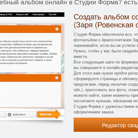
дебный альбом онлайн в Студии Форма? есть
Создать альбом с
(Заря (Ровенская 
Студия Форма обеспечила все, ч
фотоальбом о бракосочетании Зар
переживайте, если вы не успели 
Нужно, чтобы у вас были свадебн
вместе.
Все следующие шаги по формиров
вы совершаете в онлайн-редактор
Для этого вам нужно пройти реги
сформируете страницы и обложку
предлагаем, перед началом созда
обл.), приготовить все фото, пл
можете найти, какие моменты при
посчитаете нужным, обозначив их
Студии Форма с удовольствием ва
оформлением заказа.
Редактор св