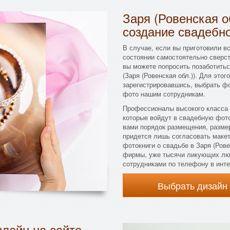
Заря (Ровенская о
создание свадебн
В случае, если вы приготовили вс
состоянии самостоятельно сверст
вы можете попросить позаботить
(Заря (Ровенская обл.)). Для это
зарегистрировавшись, выбрать фо
фото нашим сотрудникам.
Профессионалы высокого класса 
которые войдут в свадебную фоток
вами порядок размещения, разме
придется лишь согласовать макет
фотокниги о свадьбе в Заря (Рове
фирмы, уже тысячи ликующих люд
сотрудниками по телефону в инте
Выбрать дизайн
лайн на сайте