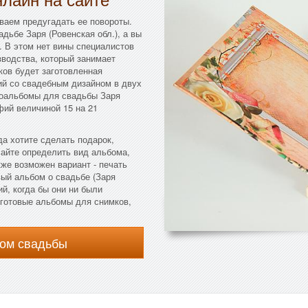
ваем предугадать ее повороты.
дьбе Заря (Ровенская обл.), а вы
. В этом нет вины специалистов
зводства, который занимает
ков будет заготовленная
й со свадебным дизайном в двух
тоальбомы для свадьбы Заря
фий величиной 15 на 21
да хотите сделать подарок,
сайте определить вид альбома,
кже возможен вариант - печать
ый альбом о свадьбе (Заря
й, когда бы они ни были
 готовые альбомы для снимков,
ом свадьбы