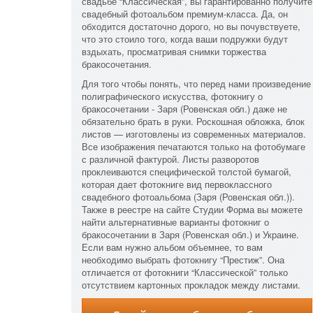
свадьбе “Классическая”, вы гарантированно получите
свадебный фотоальбом премиум-класса. Да, он
обходится достаточно дорого, но вы почувствуете,
что это стоило того, когда ваши подружки будут
вздыхать, просматривая снимки торжества
бракосочетания.
Для того чтобы понять, что перед нами произведение
полиграфического искусства, фотокнигу о
бракосочетании - Заря (Ровенская обл.) даже не
обязательно брать в руки. Роскошная обложка, блок
листов — изготовлены из современных материалов.
Все изображения печатаются только на фотобумаге
с различной фактурой. Листы разворотов
проклеиваются специфической толстой бумагой,
которая дает фотокниге вид первоклассного
свадебного фотоальбома (Заря (Ровенская обл.)).
Также в реестре на сайте Студии Форма вы можете
найти альтернативные варианты фотокниг о
бракосочетании в Заря (Ровенская обл.) и Украине.
Если вам нужно альбом объемнее, то вам
необходимо выбрать фотокнигу “Престиж”. Она
отличается от фотокниги “Классической” только
отсутствием картонных прокладок между листами.