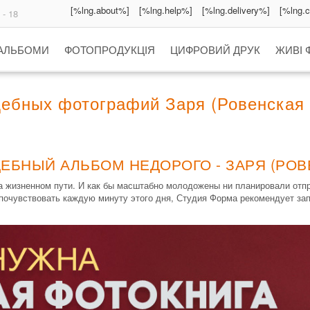
[%lng.about%]
[%lng.help%]
[%lng.delivery%]
[%lng.
 - 18
 АЛЬБОМИ
ФОТОПРОДУКЦІЯ
ЦИФРОВИЙ ДРУК
ЖИВІ 
ебных фотографий Заря (Ровенская 
ЕБНЫЙ АЛЬБОМ НЕДОРОГО - ЗАРЯ (РОВ
 жизненном пути. И как бы масштабно молодожены ни планировали отпра
 почувствовать каждую минуту этого дня, Студия Форма рекомендует за