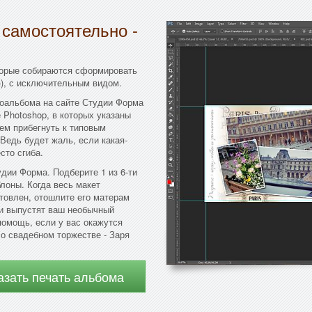
 самостоятельно -
торые собираются сформировать
)), с исключительным видом.
оальбома на сайте Студии Форма
Photoshop, в которых указаны
ем прибегнуть к типовым
Ведь будет жаль, если какая-
сто сгиба.
дии Форма. Подберите 1 из 6-ти
лоны. Когда весь макет
отовлен, отошлите его матерам
 и выпустят ваш необычный
помощь, если у вас окажутся
о свадебном торжестве - Заря
азать печать альбома