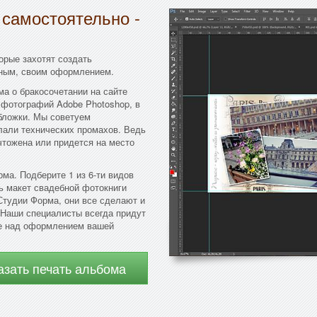
 самостоятельно -
орые захотят создать
нным, своим оформлением.
а о бракосочетании на сайте
 фотографий Adobe Photoshop, в
бложки. Мы советуем
лали технических промахов. Ведь
чтожена или придется на место
ма. Подберите 1 из 6-ти видов
ь макет свадебной фотокниги
Студии Форма, они все сделают и
 Наши специалисты всегда придут
те над оформлением вашей
азать печать альбома