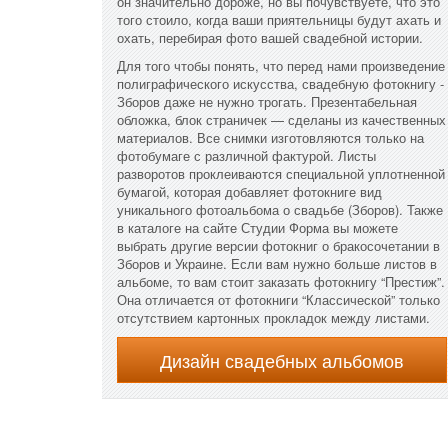
он значительно дороже, но вы почувствуете, что это
того стоило, когда ваши приятельницы будут ахать и
охать, перебирая фото вашей свадебной истории.
Для того чтобы понять, что перед нами произведение
полиграфического искусства, свадебную фотокнигу -
Зборов даже не нужно трогать. Презентабельная
обложка, блок страничек — сделаны из качественных
материалов. Все снимки изготовляются только на
фотобумаге с различной фактурой. Листы
разворотов проклеиваются специальной уплотненной
бумагой, которая добавляет фотокниге вид
уникального фотоальбома о свадьбе (Зборов). Также
в каталоге на сайте Студии Форма вы можете
выбрать другие версии фотокниг о бракосочетании в
Зборов и Украине. Если вам нужно больше листов в
альбоме, то вам стоит заказать фотокнигу “Престиж”.
Она отличается от фотокниги “Классической” только
отсутствием картонных прокладок между листами.
Дизайн свадебных альбомов