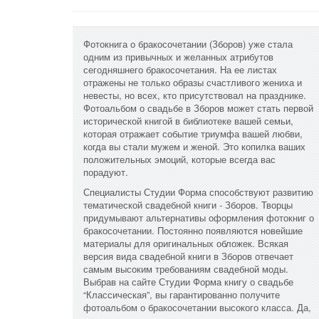
Фотокнига о бракосочетании (Зборов) уже стала
одним из привычных и желанных атрибутов
сегодняшнего бракосочетания. На ее листах
отражены не только образы счастливого жениха и
невесты, но всех, кто присутствовал на празднике.
Фотоальбом о свадьбе в Зборов может стать первой
исторической книгой в библиотеке вашей семьи,
которая отражает событие триумфа вашей любви,
когда вы стали мужем и женой. Это копилка ваших
положительных эмоций, которые всегда вас
порадуют.
Специалисты Студии Форма способствуют развитию
тематической свадебной книги - Зборов. Творцы
придумывают альтернативы оформления фотокниг о
бракосочетании. Постоянно появляются новейшие
материалы для оригинальных обложек. Всякая
версия вида свадебной книги в Зборов отвечает
самым высоким требованиям свадебной моды.
Выбрав на сайте Студии Форма книгу о свадьбе
“Классическая”, вы гарантированно получите
фотоальбом о бракосочетании высокого класса. Да,