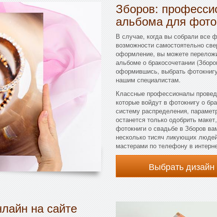
Зборов: професси
альбома для фот
В случае, когда вы собрали все ф
возможности самостоятельно свер
оформление, вы можете переложи
альбоме о бракосочетании (Зборо
оформившись, выбрать фотокнигу 
нашим специалистам.
Классные профессионалы проведу
которые войдут в фотокнигу о бра
систему распределения, парамет
останется только одобрить макет,
фотокниги о свадьбе в Зборов ва
несколько тисяч ликующих людей
мастерами по телефону в интерне
Выбрать дизайн
лайн на сайте