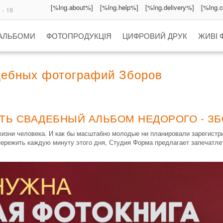
[%lng.about%]
[%lng.help%]
[%lng.delivery%]
[%lng.
 - 18
 АЛЬБОМИ
ФОТОПРОДУКЦІЯ
ЦИФРОВИЙ ДРУК
ЖИВІ 
дебных фотографий Зборов
ТЬ СВАДЕБНЫЙ АЛЬБОМ НЕДОРОГО - З
зни человека. И как бы масштабно молодые ни планировали зарегистри
ережить каждую минуту этого дня, Студия Форма предлагает запечатле