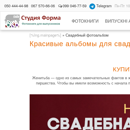
050 444-44-98
067 570-66-06
099 046-77-59
Telegram
Пн-Пт 10
ФОТОКНИГИ
ВИПУСКНІ
[%lng.mainpage%]
»
Свадебный фотоальбом
Красивые альбомы для сва
КУПИ
Женитьба — одно из самых замечательных фактов в жи
пиршества. Чтобы вы имели возможность с начала п