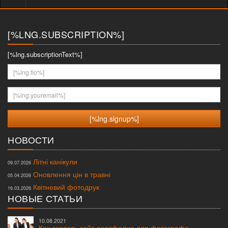
меню
[%LNG.SUBSCRIPTION%]
[%lng.subscriptionText%]
[%lng.fio%]
[%lng.youremail%]
НОВОСТИ
Літні канікули
09.07.2026
Оновлення цін в травні
05.04.2026
Квітневий фотодрук
16.03.2026
НОВЫЕ СТАТЬИ
10.08.2021
Как создать сайт-портфолио для фотографа