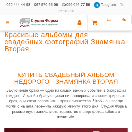
050 444-44-98
067 570-66-06
099 046-77-59
Telegram
Пн-
Пт 10 - 18
Ua
Ru
Показать
Красивые альбомы для
меню
свадебных фотографий Знамянка
Вторая
КУПИТЬ СВАДЕБНЫЙ АЛЬБОМ
НЕДОРОГО - ЗНАМЯНКА ВТОРАЯ
Заключение брака — одно из самых важных событий в биографии
каждого. И как бы брачующиеся ни планировали зарегистрировать
брак, они хотят запомнить штрихи пиршества. Чтобы вы всегда
могли с начала пережить каждую минуту этого дня, Студия Форма
рекомендует запечатлеть торжество в виде фотоальбома о
женитьбе.