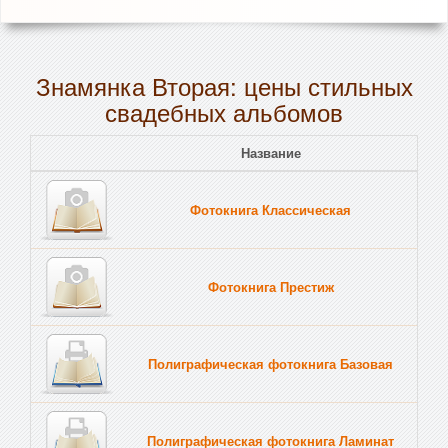
Знамянка Вторая: цены стильных
свадебных альбомов
Название
Пе
Фотокнига Классическая
Тв
Фотокнига Престиж
Тв
Полиграфическая фотокнига Базовая
Тв
Полиграфическая фотокнига Ламинат
Тв