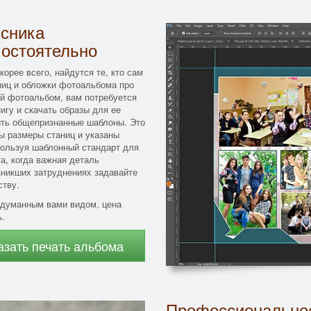
ссника
мостоятельно
орее всего, найдутся те, кто сам
ниц и обложки фотоальбома про
ой фотоальбом, вам потребуется
гу и скачать образы для ее
ить общепризнанные шаблоны. Это
ы размеры станиц и указаны
спользуя шаблонный стандарт для
а, когда важная деталь
зникших затруднениях задавайте
ству.
идуманным вами видом, цена
ь.
азать печать альбома
Профессиональное