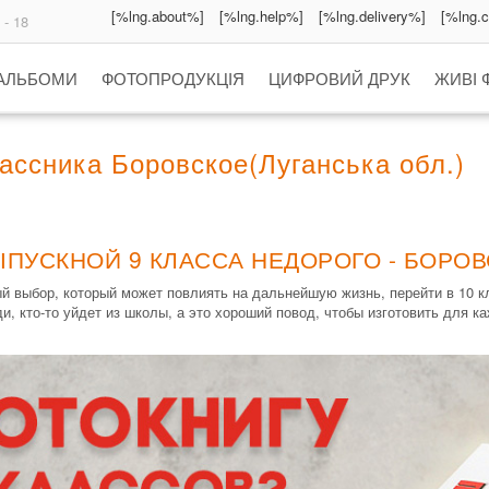
[%lng.about%]
[%lng.help%]
[%lng.delivery%]
[%lng.
 - 18
 АЛЬБОМИ
ФОТОПРОДУКЦІЯ
ЦИФРОВИЙ ДРУК
ЖИВІ 
ассника Боровское(Луганська обл.)
ПУСКНОЙ 9 КЛАССА НЕДОРОГО - БОРОВ
ый выбор, который может повлиять на дальнейшую жизнь, перейти в 10 
, кто-то уйдет из школы, а это хороший повод, чтобы изготовить для к