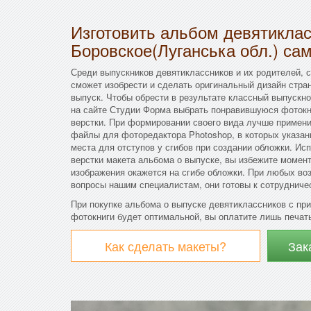
Изготовить альбом девятикла
Боровское(Луганська обл.) са
Среди выпускников девятиклассников и их родителей, ск
сможет изобрести и сделать оригинальный дизайн стра
выпуск. Чтобы обрести в результате классный выпускн
на сайте Студии Форма выбрать понравившуюся фотокни
верстки. При формировании своего вида лучше примен
файлы для фоторедактора Photoshop, в которых указан
места для отступов у сгибов при создании обложки. И
верстки макета альбома о выпуске, вы избежите момент
изображения окажется на сгибе обложки. При любых во
вопросы нашим специалистам, они готовы к сотрудниче
При покупке альбома о выпуске девятиклассников с пр
фотокниги будет оптимальной, вы оплатите лишь печат
Как сделать макеты?
Зак