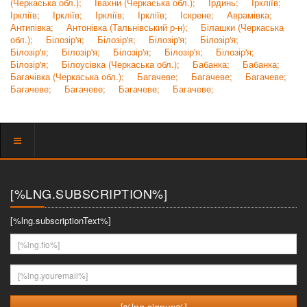
(Черкаська обл.);
Івахни (Черкаська обл.);
Ірдинь;
Іркліїв;
Іркліїв;
Іркліїв;
Іркліїв;
Іркліїв;
Іскрене;
Аврамівка;
Антипівка;
Антонівка (Тальнівський р-н);
Білашки (Черкаська
обл.);
Білозір'я;
Білозір'я;
Білозір'я;
Білозір'я;
Білозір'я;
Білозір'я;
Білозір'я;
Білозір'я;
Білозір'я;
Білозір'я;
Білоусівка (Черкаська обл.);
Бабанка;
Бабанка;
Багачівка (Черкаська обл.);
Багачеве;
Багачеве;
Багачеве;
Багачеве;
Багачеве;
Багачеве;
Багачеве;
Показать
меню
[%LNG.SUBSCRIPTION%]
[%lng.subscriptionText%]
[%lng.fio%]
[%lng.youremail%]