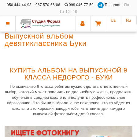
050 444-44-98
067 570-66-06
099 046-77-59
Telegram
Пн-
Пт 10 - 18
Ua
Ru
Показать
Выпускной альбом
меню
девятиклассника Буки
КУПИТЬ АЛЬБОМ НА ВЫПУСКНОЙ 9
КЛАССА НЕДОРОГО - БУКИ
По окончанию 9 класса ребятам нужно сделать ответственный
выбор, который может повлиять на дальнейшую жизнь, продолжить
обучение в средней школе или получить профессиональное
образование. Что бы ни выбрало юное поколение, кто-то уйдет из
школы, а это хороший повод, чтобы изготовить для каждого
выпускной фотоальбом для 9 класса.