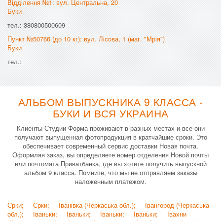
Відділення №1: вул. Центральна, 20
Буки
тел.: 380800500609
Пункт №50766 (до 10 кг): вул. Лісова, 1 (маг. "Мрія")
Буки
тел.:
АЛЬБОМ ВЫПУСКНИКА 9 КЛАССА -
БУКИ И ВСЯ УКРАИНА
Клиенты Студии Форма проживают в разных местах и все они
получают выпущенная фотопродукция в кратчайшие сроки. Это
обеспечивает современный сервис доставки Новая почта.
Оформляя заказ, вы определяете номер отделения Новой почты
или почтомата Приватбанка, где вы хотите получить выпускной
альбом 9 класса. Помните, что мы не отправляем заказы
наложенным платежом.
Єрки;
Єрки;
Іванівка (Черкаська обл.);
Івангород (Черкаська
обл.);
Іваньки;
Іваньки;
Іваньки;
Іваньки;
Івахни