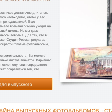
ассников достаточно длителен,
того необходимо, чтобы у вас
и преподавателей. Еще
емало времени обычно уходит на
аршей школы. Но мы даем
льбом вовремя. Для тех, кто в
ске, Студия Форма предлагает
иобрести готовые фотоальбомы,
 стремительность. Вы можете
олько листов виньеток. Вариацию
 после получения определяете
жет понравиться тем, кто
для выпускного
АЙНА ВЫПУСКНЫХ ФОТОАЛЬБОМОВ - С