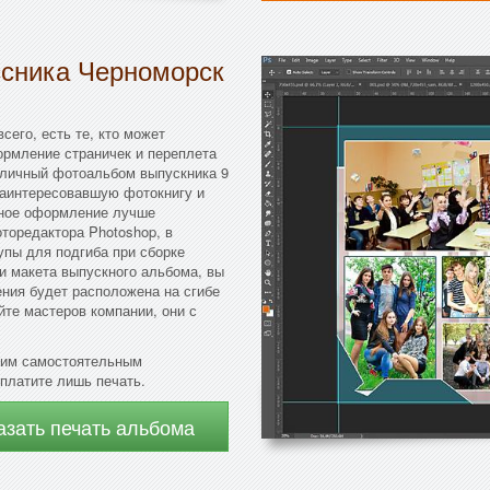
ссника Черноморск
сего, есть те, кто может
ормление страничек и переплета
тличный фотоальбом выпускника 9
заинтересовавшую фотокнигу и
нное оформление лучше
торедактора Photoshop, в
упы для подгиба при сборке
и макета выпускного альбома, вы
ения будет расположена на сгибе
те мастеров компании, они с
шим самостоятельным
платите лишь печать.
азать печать альбома