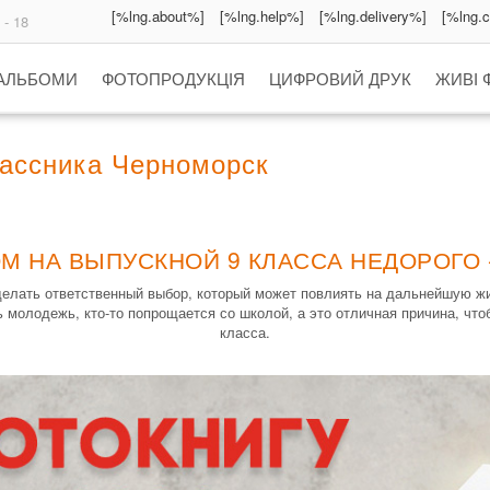
[%lng.about%]
[%lng.help%]
[%lng.delivery%]
[%lng.
 - 18
 АЛЬБОМИ
ФОТОПРОДУКЦІЯ
ЦИФРОВИЙ ДРУК
ЖИВІ 
ассника Черноморск
М НА ВЫПУСКНОЙ 9 КЛАССА НЕДОРОГО
делать ответственный выбор, который может повлиять на дальнейшую жи
 молодежь, кто-то попрощается со школой, а это отличная причина, что
класса.