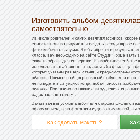
Изготовить альбом девятикла
самостоятельно
Из числа родителей и самих девятиклассников, скорее в
самостоятельно придумать и создать неординарное оф
фотоальбома о выпуске. Чтобы обрести в результате о
класса, вам необходимо на сайте Студии Форма взять 
скачать образы для ее верстки. Разрабатывая собстве
использовать шаблонные стандарты. Это файлы для фо
которых указаны размеры станиц и предусмотрены отст
обложки. Применяя общепризнанный шаблон для верстк
не попадете в ситуацию, когда любая тонкость изображ
обложки. При любых возникших затруднениях спрашивай
радостью вам помогут.
Заказывая выпускной альбом для старшей школы с ва
оформлением, цена фотокниги будет оптимальной, вы о
Как сделать макеты?
Зак