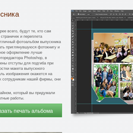
ссника
ее всего, будут те, кто сам
страничек и переплета
 отличный фотоальбом выпускника
рать приглянувшуюся фотокнигу и
нное оформление лучше
торедактора Photoshop, в
ены отступы для подгиба при
рстки макета выпускного
аль изображения окажется на
 к сотрудникам нашей фирмы, они
зайном, который вы придумали
атные работы.
азать печать альбома