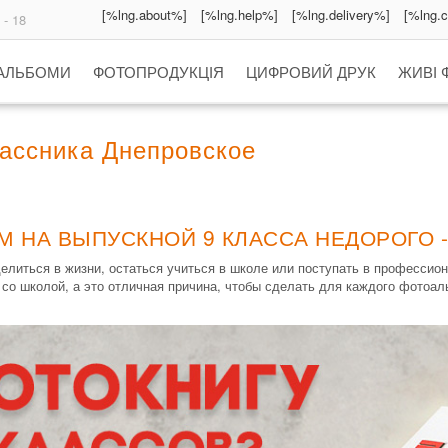
[%lng.about%]
[%lng.help%]
[%lng.delivery%]
[%lng.
 - 18
 АЛЬБОМИ
ФОТОПРОДУКЦІЯ
ЦИФРОВИЙ ДРУК
ЖИВІ 
ассника Днепровское
М НА ВЫПУСКНОЙ 9 КЛАССА НЕДОРОГО 
елиться в жизни, остаться учиться в школе или поступать в професси
 со школой, а это отличная причина, чтобы сделать для каждого фотоаль