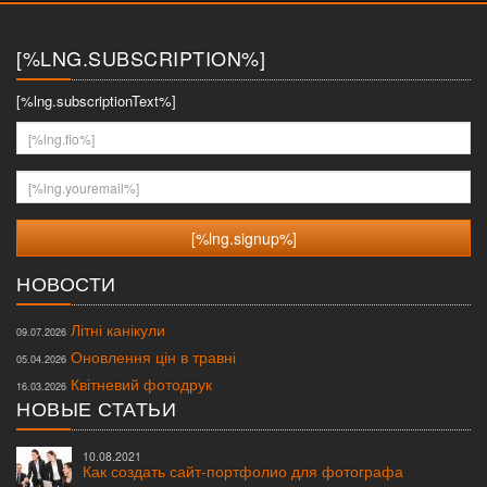
меню
[%LNG.SUBSCRIPTION%]
[%lng.subscriptionText%]
[%lng.fio%]
[%lng.youremail%]
НОВОСТИ
Літні канікули
09.07.2026
Оновлення цін в травні
05.04.2026
Квітневий фотодрук
16.03.2026
НОВЫЕ СТАТЬИ
10.08.2021
Как создать сайт-портфолио для фотографа