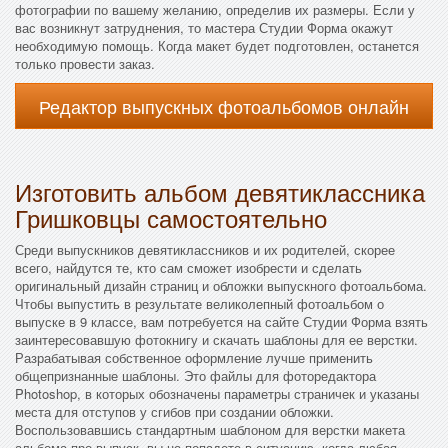
фотографии по вашему желанию, определив их размеры. Если у
вас возникнут затруднения, то мастера Студии Форма окажут
необходимую помощь. Когда макет будет подготовлен, останется
только провести заказ.
Редактор выпускных фотоальбомов онлайн
Изготовить альбом девятиклассника
Гришковцы самостоятельно
Среди выпускников девятиклассников и их родителей, скорее
всего, найдутся те, кто сам сможет изобрести и сделать
оригинальный дизайн страниц и обложки выпускного фотоальбома.
Чтобы выпустить в результате великолепный фотоальбом о
выпуске в 9 классе, вам потребуется на сайте Студии Форма взять
заинтересовавшую фотокнигу и скачать шаблоны для ее верстки.
Разрабатывая собственное оформление лучше применить
общепризнанные шаблоны. Это файлы для фоторедактора
Photoshop, в которых обозначены параметры страничек и указаны
места для отступов у сгибов при создании обложки.
Воспользовавшись стандартным шаблоном для верстки макета
альбома про выпуск, вы не попадете в ситуацию, когда любая