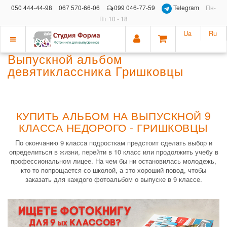
050 444-44-98
067 570-66-06
099 046-77-59
Telegram
Пн-
Пт 10 - 18
Ua
Ru
Показать
Выпускной альбом
меню
девятиклассника Гришковцы
КУПИТЬ АЛЬБОМ НА ВЫПУСКНОЙ 9
КЛАССА НЕДОРОГО - ГРИШКОВЦЫ
По окончанию 9 класса подросткам предстоит сделать выбор и
определиться в жизни, перейти в 10 класс или продолжить учебу в
профессиональном лицее. На чем бы ни остановилась молодежь,
кто-то попрощается со школой, а это хороший повод, чтобы
заказать для каждого фотоальбом о выпуске в 9 классе.