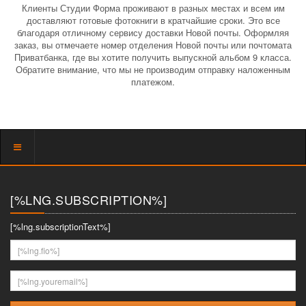
Клиенты Студии Форма проживают в разных местах и всем им
доставляют готовые фотокниги в кратчайшие сроки. Это все
благодаря отличному сервису доставки Новой почты. Оформляя
заказ, вы отмечаете номер отделения Новой почты или почтомата
Приватбанка, где вы хотите получить выпускной альбом 9 класса.
Обратите внимание, что мы не производим отправку наложенным
платежом.
Показать
меню
[%LNG.SUBSCRIPTION%]
[%lng.subscriptionText%]
[%lng.fio%]
[%lng.youremail%]