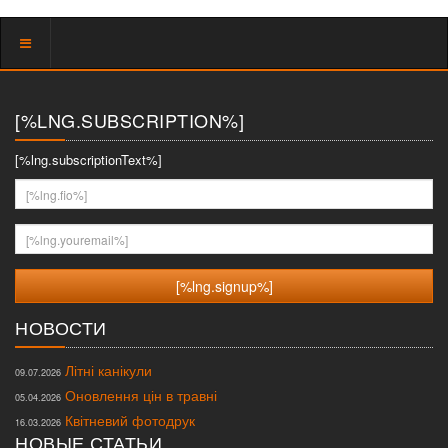
Показать
меню
[%LNG.SUBSCRIPTION%]
[%lng.subscriptionText%]
[%lng.fio%]
[%lng.youremail%]
НОВОСТИ
Літні канікули
09.07.2026
Оновлення цін в травні
05.04.2026
Квітневий фотодрук
16.03.2026
НОВЫЕ СТАТЬИ