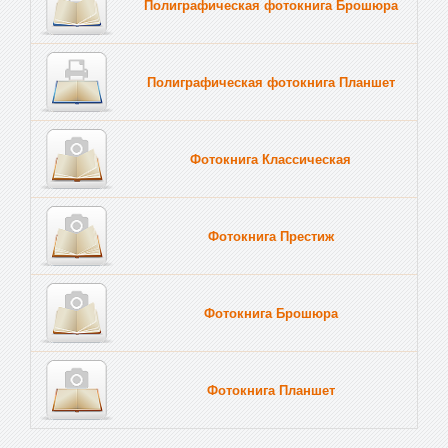
Полиграфическая фотокнига Брошюра
Полиграфическая фотокнига Планшет
Тве
Фотокнига Классическая
Фотокнига Престиж
Фотокнига Брошюра
Фотокнига Планшет
Тве