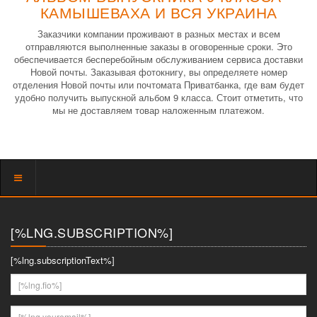
КАМЫШЕВАХА И ВСЯ УКРАИНА
Заказчики компании проживают в разных местах и всем
отправляются выполненные заказы в оговоренные сроки. Это
обеспечивается бесперебойным обслуживанием сервиса доставки
Новой почты. Заказывая фотокнигу, вы определяете номер
отделения Новой почты или почтомата Приватбанка, где вам будет
удобно получить выпускной альбом 9 класса. Стоит отметить, что
мы не доставляем товар наложенным платежом.
Показать
меню
[%LNG.SUBSCRIPTION%]
[%lng.subscriptionText%]
[%lng.fio%]
[%lng.youremail%]