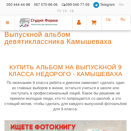
050 444-44-98
067 570-66-06
099 046-77-59
Telegram
Пн-
Пт 10 - 18
Ua
Ru
Показать
Выпускной альбом
меню
девятиклассника Камышеваха
КУПИТЬ АЛЬБОМ НА ВЫПУСКНОЙ 9
КЛАССА НЕДОРОГО - КАМЫШЕВАХА
По окончанию 9 класса ребята и девочки намечают сделать один
из главных выборов в жизни, остаться учиться в школе или
поступать в профессиональный лицей. Какое бы решение ни
приняли молодые люди, кто-то попрощается со школой, а это
стоящий мотив, чтобы сделать для каждого выпускной фотоальбом
для 9 класса.