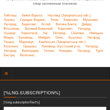
товар наложенным платежом.
Тийглаш;
Нижні Ворота;
Часлівці (Закарпатська обл.);
Луково;
Середнє Водяне;
Тячів;
Берегове;
Мукачево;
Ужгород;
Берегове;
Астей;
Велика Бакта;
Дийда;
Вільхівчик;
Великий Березний;
Королево;
Ужгород;
Ільниця;
Чорнотисів;
Іза;
Ужгород;
Свалява;
Німецька
Мокра;
Буковець;
Майдан;
Онок;
Буштино;
Ужгород;
Тюшка;
Мідяниця;
Кам'янське (Закарпатська обл.);
Кольчино;
Грушово;
Липовець (Хустський р-н);
Ужгород;
Ужгород;
Виноградів;
Гетиня;
Концово;
Ужгород;
Тур'я-
Бистра;
Велятино;
Показать
меню
[%LNG.SUBSCRIPTION%]
[%lng.subscriptionText%]
[%lng.fio%]