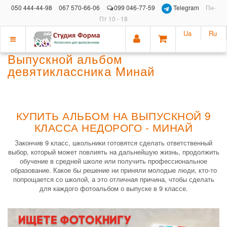
050 444-44-98
067 570-66-06
099 046-77-59
Telegram
Пн-
Пт 10 - 18
Ua
Ru
Показать
Выпускной альбом
меню
девятиклассника Минай
КУПИТЬ АЛЬБОМ НА ВЫПУСКНОЙ 9
КЛАССА НЕДОРОГО - МИНАЙ
Закончив 9 класс, школьники готовятся сделать ответственный
выбор, который может повлиять на дальнейшую жизнь, продолжить
обучение в средней школе или получить профессиональное
образование. Какое бы решение ни приняли молодые люди, кто-то
попрощается со школой, а это отличная причина, чтобы сделать
для каждого фотоальбом о выпуске в 9 классе.