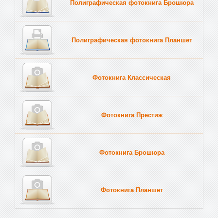
Полиграфическая фотокнига Брошюра
Полиграфическая фотокнига Планшет
Тве
Фотокнига Классическая
Фотокнига Престиж
Фотокнига Брошюра
Фотокнига Планшет
Тве