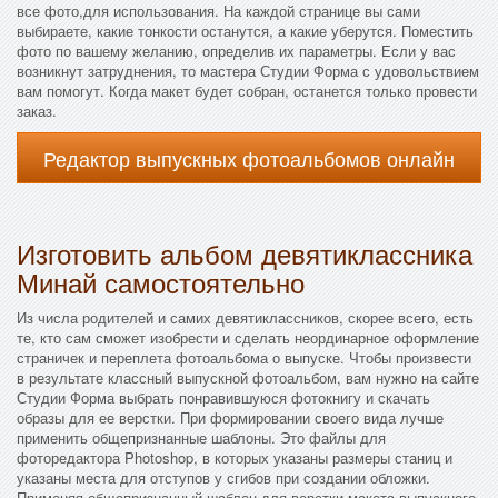
все фото,для использования. На каждой странице вы сами
выбираете, какие тонкости останутся, а какие уберутся. Поместить
фото по вашему желанию, определив их параметры. Если у вас
возникнут затруднения, то мастера Студии Форма с удовольствием
вам помогут. Когда макет будет собран, останется только провести
заказ.
Редактор выпускных фотоальбомов онлайн
Изготовить альбом девятиклассника
Минай самостоятельно
Из числа родителей и самих девятиклассников, скорее всего, есть
те, кто сам сможет изобрести и сделать неординарное оформление
страничек и переплета фотоальбома о выпуске. Чтобы произвести
в результате классный выпускной фотоальбом, вам нужно на сайте
Студии Форма выбрать понравившуюся фотокнигу и скачать
образы для ее верстки. При формировании своего вида лучше
применить общепризнанные шаблоны. Это файлы для
фоторедактора Photoshop, в которых указаны размеры станиц и
указаны места для отступов у сгибов при создании обложки.
Применяя общепризнанный шаблон для верстки макета выпускного