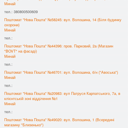
Минай
тел.: 380800500609
Поштомат "Нова Пошта" №58245: вул. Волошина, 14 (Біля будинку
охорони)
Минай
тел.:
Поштомат "Нова Пошта" №44396: пров. Парковий, 2а (Магазин
"BOVT" на фасаді)
Минай
тел.:
Поштомат "Нова Пошта" №46701: вул. Волошина, б/н ("Авоська")
Минай
тел.:
Поштомат "Нова Пошта" №20983: вул Патруся Карпатського, 7а, в
клієнтській зоні відділення №1
Минай
тел.:
Поштомат "Нова Пошта" №49020: вул. Волошина, 1 (Всередині
магазину "Близенько")