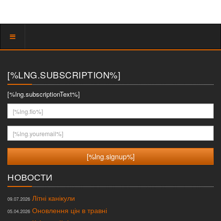
Показать
меню
[%LNG.SUBSCRIPTION%]
[%lng.subscriptionText%]
[%lng.fio%]
[%lng.youremail%]
НОВОСТИ
Літні канікули
09.07.2026
Оновлення цін в травні
05.04.2026