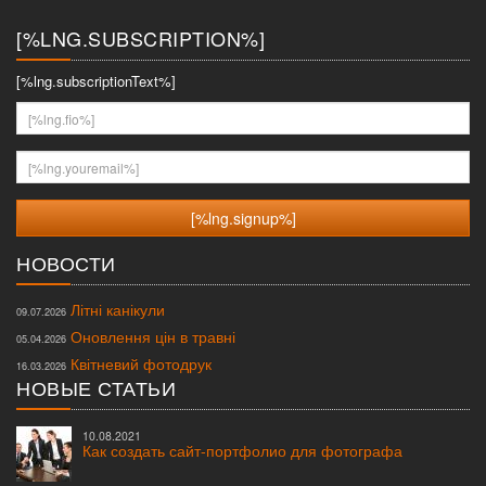
меню
[%LNG.SUBSCRIPTION%]
[%lng.subscriptionText%]
[%lng.fio%]
[%lng.youremail%]
НОВОСТИ
Літні канікули
09.07.2026
Оновлення цін в травні
05.04.2026
Квітневий фотодрук
16.03.2026
НОВЫЕ СТАТЬИ
10.08.2021
Как создать сайт-портфолио для фотографа