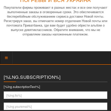
Покупатели фирмы проживают в разных местах и все они получают
выполненные заказы в оговоренные сроки. Это обеспечивается
бесперебойным обслуживанием сервиса доставки Новой почты.
Регистрируя заказ, вы отмечаете номер отделения Новой почты или
почтомата Приватбанка, где вам будет удобно обрести альбом о
выпуске девятиклассников. Обратите внимание, что мы не
отправляем заказы наложенным платежом.
Показать
меню
[%LNG.SUBSCRIPTION%]
[%lng.subscriptionText%]
[%lng.fio%]
[%lng.youremail%]