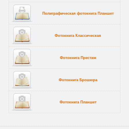
Полиграфическая фотокнига Планшет
Тве
Фотокнига Классическая
Фотокнига Престиж
Фотокнига Брошюра
Фотокнига Планшет
Тве