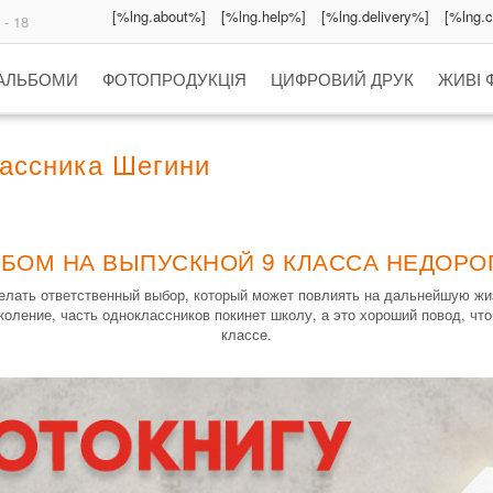
[%lng.about%]
[%lng.help%]
[%lng.delivery%]
[%lng.
 - 18
 АЛЬБОМИ
ФОТОПРОДУКЦІЯ
ЦИФРОВИЙ ДРУК
ЖИВІ 
ассника Шегини
ЬБОМ НА ВЫПУСКНОЙ 9 КЛАССА НЕДОРОГ
елать ответственный выбор, который может повлиять на дальнейшую жиз
оление, часть одноклассников покинет школу, а это хороший повод, что
классе.