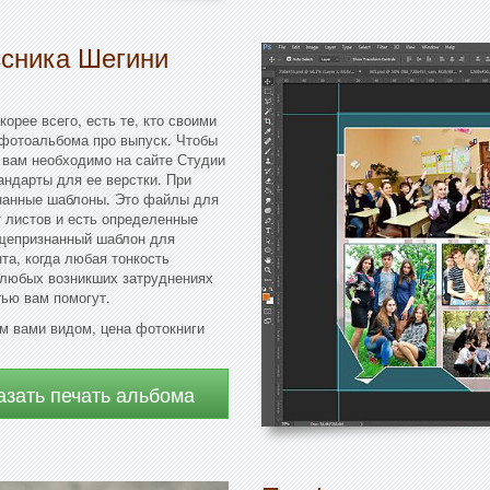
ссника Шегини
орее всего, есть те, кто своими
 фотоальбома про выпуск. Чтобы
 вам необходимо на сайте Студии
андарты для ее верстки. При
нанные шаблоны. Это файлы для
 листов и есть определенные
бщепризнанный шаблон для
та, когда любая тонкость
 любых возникших затруднениях
ью вам помогут.
ым вами видом, цена фотокниги
азать печать альбома