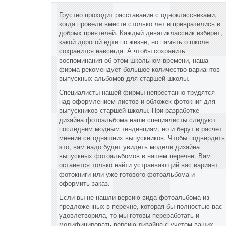
Грустно проходит расставание с одноклассниками,
когда провели вместе столько лет и превратились в
добрых приятелей. Каждый девятиклассник изберет,
какой дорогой идти по жизни, но память о школе
сохранится навсегда. А чтобы сохранить
воспоминания об этом школьном времени, наша
фирма рекомендует большое количество вариантов
выпускных альбомов для старшей школы.
Специалисты нашей фирмы непрестанно трудятся
над оформлением листов и обложек фотокниг для
выпускников старшей школы. При разработке
дизайна фотоальбома наши специалисты следуют
последним модным тенденциям, но и берут в расчет
мнение сегодняшних выпускников. Чтобы подвердить
это, вам надо будет увидеть модели дизайна
выпускных фотоальбомов в нашем перечне. Вам
останется только найти устраивающий вас вариант
фотокниги или уже готового фотоальбома и
оформить заказ.
Если вы не нашли версию вида фотоальбома из
предложенных в перечне, которая бы полностью вас
удовлетворила, то мы готовы переработать и
модифицировать версию дизайна с учетом ваших