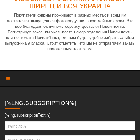
ЩИРЕЦ И ВСЯ УКРАИНА
Покупатели фирмы проживают в разных местах и всем им
доставляют выпущенная фотопродукция в кратчайшие сроки. Это
все благодаря отличному сервису доставки Новой почты.
Регистрируя заказ, вы указываете номер отделения Новой почты
или почтомата Приватбанка, где вам будет удобно забрать альбом
выпускника 9 класса. Стоит отметить, что мы не отправляем заказы
наложенным платежом.
Показать
меню
[%LNG.SUBSCRIPTION%]
[%lng.subscriptionText%]
[%lng.fio%]
[%lng.youremail%]