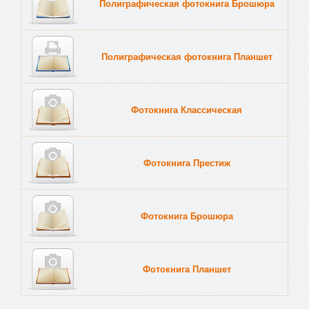
Полиграфическая фотокнига Брошюра
Полиграфическая фотокнига Планшет
Тве
Фотокнига Классическая
Фотокнига Престиж
Фотокнига Брошюра
Фотокнига Планшет
Тве