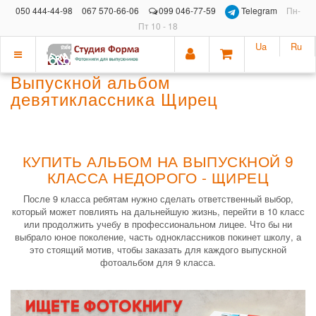
050 444-44-98
067 570-66-06
099 046-77-59
Telegram
Пн-
Пт 10 - 18
Ua
Ru
Показать
Выпускной альбом
меню
девятиклассника Щирец
КУПИТЬ АЛЬБОМ НА ВЫПУСКНОЙ 9
КЛАССА НЕДОРОГО - ЩИРЕЦ
После 9 класса ребятам нужно сделать ответственный выбор,
который может повлиять на дальнейшую жизнь, перейти в 10 класс
или продолжить учебу в профессиональном лицее. Что бы ни
выбрало юное поколение, часть одноклассников покинет школу, а
это стоящий мотив, чтобы заказать для каждого выпускной
фотоальбом для 9 класса.