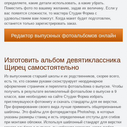
определяете, какие детали использовать, а какие убрать.
Поместить фото по вашему желанию, задав их величину. Если у
вас появятся сложности, то мастера Студии Форма с
удовольствием вам помогут. Когда макет будет подготовлен,
останется только зарегистрировать заказ.
Редактор выпускных фотоальбомов онлайн
Изготовить альбом девятиклассника
Щирец самостоятельно
Из выпускников старшей школы и их родственников, скорее всего,
есть те, кто своими руками сконструирует неординарное
оформление страничек и переплета фотоальбома о выпуске. Чтобы
получить в результате великолепный фотоальбом о выпуске в 9
классе, вам необходимо на сайте Студии Форма избрать
приглянувшуюся фотокнигу и скачать стандарты для ее верстки.
При формировании своего вида лучше применить общепризнанные
шаблоны. Это файлы для фоторедактора Photoshop, в которых
указаны размеры станиц и есть определенные отступы для сгибов
при монтаже обложки. Используя шаблонный стандарт для верстки
макета альбома о выпуске, вы избежите момента, когда любая