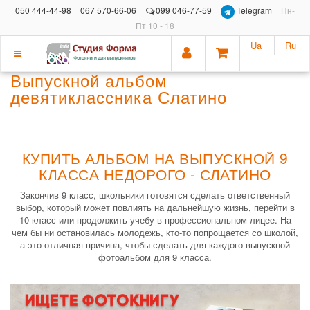
050 444-44-98
067 570-66-06
099 046-77-59
Telegram
Пн-
Пт 10 - 18
Ua
Ru
Показать
Выпускной альбом
меню
девятиклассника Слатино
КУПИТЬ АЛЬБОМ НА ВЫПУСКНОЙ 9
КЛАССА НЕДОРОГО - СЛАТИНО
Закончив 9 класс, школьники готовятся сделать ответственный
выбор, который может повлиять на дальнейшую жизнь, перейти в
10 класс или продолжить учебу в профессиональном лицее. На
чем бы ни остановилась молодежь, кто-то попрощается со школой,
а это отличная причина, чтобы сделать для каждого выпускной
фотоальбом для 9 класса.