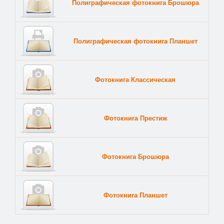
Полиграфическая фотокнига Брошюра
Полиграфическая фотокнига Планшет
Тве
Фотокнига Классическая
Фотокнига Престиж
Фотокнига Брошюра
Фотокнига Планшет
Тве