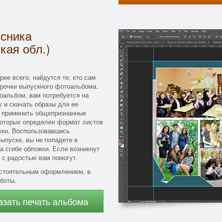
ссника
кая обл.)
ее всего, найдутся те, кто сам
орочки выпускного фотоальбома.
оальбом, вам потребуется на
 и скачать образы для ее
е применить общепризнанные
которых определен формат листов
жки. Воспользовавшись
ыпуске, вы не попадете в
а сгибе обложки. Если возникнут
 с радостью вам помогут.
остоятельным оформлением, в
боты.
азать печать альбома