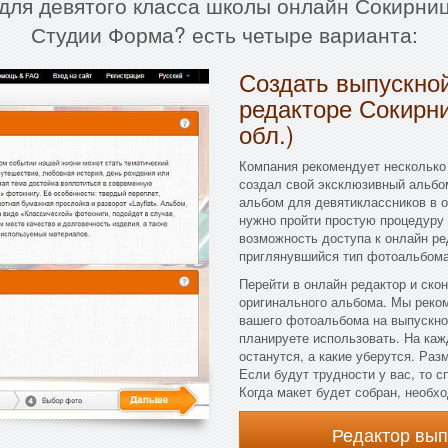
для девятого класса школы онлайн Сокирница
Студии Форма? есть четыре варианта:
Создать выпускной
редакторе Сокирни
обл.)
Компания рекомендует несколько 
создал свой эксклюзивный альбо
альбом для девятиклассников в о
нужно пройти простую процедуру 
возможность доступа к онлайн ре
приглянувшийся тип фотоальбома
Перейти в онлайн редактор и ско
оригинального альбома. Мы реко
вашего фотоальбома на выпускно
планируете использовать. На каж
останутся, а какие уберутся. Ра
Если будут трудности у вас, то
Когда макет будет собран, необх
Редактор вы