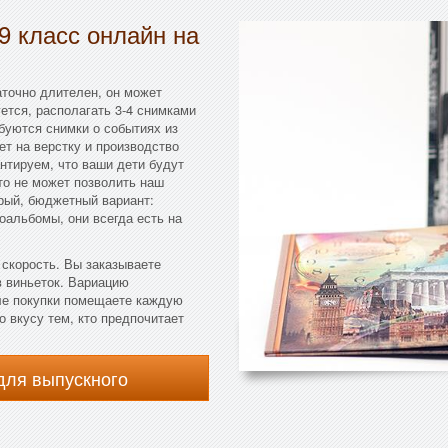
9 класс онлайн на
аточно длителен, он может
уется, располагать 3-4 снимками
буются снимки о событиях из
т на верстку и производство
нтируем, что ваши дети будут
то не может позволить наш
рый, бюджетный вариант:
оальбомы, они всегда есть на
 скорость. Вы заказываете
в виньеток. Вариацию
ле покупки помещаете каждую
 вкусу тем, кто предпочитает
для выпускного