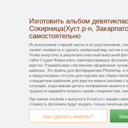
Изготовить альбом девятикла
Сокирница(Хуст.р-н, Закарпатс
самостоятельно
Из выпускников старшей школы и их родственников, скор
сможет изобрести и сделать необычный вид листов и к
Чтобы выпустить в результате классный выпускной фот
сайте Студии Форма взять заинтересовавшую фотокнигу
верстки. Разрабатывая собственное оформление лучш
шаблоны. Это файлы для фоторедактора Photoshop, в 
и предусмотрены отступы для подгиба при сборке обло
стандартным шаблоном для верстки макета альбома о в
ситуацию, когда важная деталь изображения окажется н
трудности задавайте вопросы нашим специалистам, они
При заказе альбома о выпуске в 9 классе с вашим сам
стоимость фотокниги будут входить только печатные ра
Как сделать макеты?
Зак