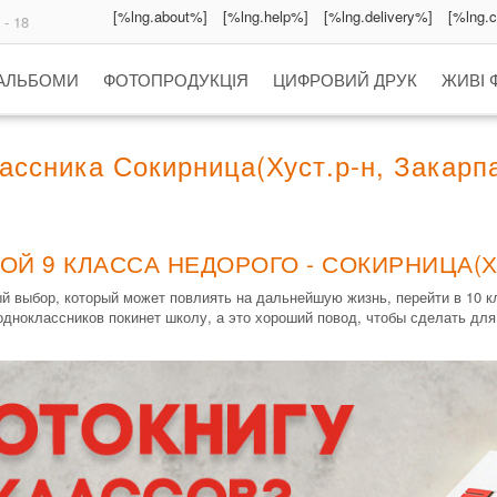
[%lng.about%]
[%lng.help%]
[%lng.delivery%]
[%lng.
 - 18
 АЛЬБОМИ
ФОТОПРОДУКЦІЯ
ЦИФРОВИЙ ДРУК
ЖИВІ 
ссника Сокирница(Хуст.р-н, Закарпа
Й 9 КЛАССА НЕДОРОГО - СОКИРНИЦА(ХУ
ый выбор, который может повлиять на дальнейшую жизнь, перейти в 10 
одноклассников покинет школу, а это хороший повод, чтобы сделать для