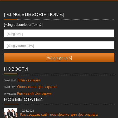
меню
[%LNG.SUBSCRIPTION%]
[%lng.subscriptionText%]
[%lng.fio%]
[%lng.youremail%]
НОВОСТИ
Літні канікули
09.07.2026
Оновлення цін в травні
05.04.2026
Квітневий фотодрук
16.03.2026
НОВЫЕ СТАТЬИ
10.08.2021
Как создать сайт-портфолио для фотографа