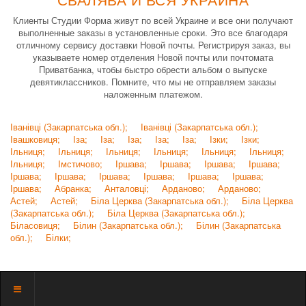
Клиенты Студии Форма живут по всей Украине и все они получают
выполненные заказы в установленные сроки. Это все благодаря
отличному сервису доставки Новой почты. Регистрируя заказ, вы
указываете номер отделения Новой почты или почтомата
Приватбанка, чтобы быстро обрести альбом о выпуске
девятиклассников. Помните, что мы не отправляем заказы
наложенным платежом.
Іванівці (Закарпатська обл.);
Іванівці (Закарпатська обл.);
Івашковиця;
Іза;
Іза;
Іза;
Іза;
Іза;
Ізки;
Ізки;
Ільниця;
Ільниця;
Ільниця;
Ільниця;
Ільниця;
Ільниця;
Ільниця;
Імстичово;
Іршава;
Іршава;
Іршава;
Іршава;
Іршава;
Іршава;
Іршава;
Іршава;
Іршава;
Іршава;
Іршава;
Абранка;
Анталовці;
Арданово;
Арданово;
Астей;
Астей;
Біла Церква (Закарпатська обл.);
Біла Церква
(Закарпатська обл.);
Біла Церква (Закарпатська обл.);
Біласовиця;
Білин (Закарпатська обл.);
Білин (Закарпатська
обл.);
Білки;
Показать