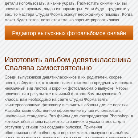
детали использовать, а какие убрать. Разместить снимки как вы
посчитаете нужным, задав их параметры. Если будут трудности у
вас, то мастера Студии Форма окажут необходимую помощь. Когда
макет будет готов, останется только зарегистрировать заказ.
Редактор выпускных фотоальбомов онлайн
Изготовить альбом девятиклассника
Свалява самостоятельно
Среди выпускников девятиклассников и их родителей, скорее
всего, найдутся те, кто может самостоятельно придумать и создать
необычный вид листов и корочки фотоальбома о выпуске. Чтобы
произвести в результате отличный фотоальбом выпускника 9
класса, вам необходимо на сайте Студии Форма взять
заинтересовавшую фотокнигу и скачать шаблоны для ее верстки.
Разрабатывая собственное оформление лучше использовать
шаблонные стандарты. Это файлы для фоторедактора Photoshop, в
которых обозначены параметры страничек и указаны места для
отступов у сгибов при создании обложки. Применяя
общепризнанный шаблон для верстки макета выпускного альбома,
у вас не получится, когда важная деталь изображения окажется на