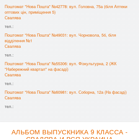
Поштомат "Нова Пошта" №42778: вул. Головна, 75а (біля Аптеки
оптових цін, приміщення 5)
Свалява
тел.:
Поштомат "Нова Пошта" №49031: вул. Чорновола, 5б, біля
відділення №1
Свалява
тел.:
Поштомат "Нова Пошта" №55306: вул. Фізкультурна, 2 (ЖК
"Набережний квартал" на фасаді)
Свалява
тел.:
Поштомат "Нова Пошта" №60981: вул. Соборна, 12а (На фасаді)
Свалява
тел.:
АЛЬБОМ ВЫПУСКНИКА 9 КЛАССА -
СВАЛЯВА И ВСЯ УКРАИНА