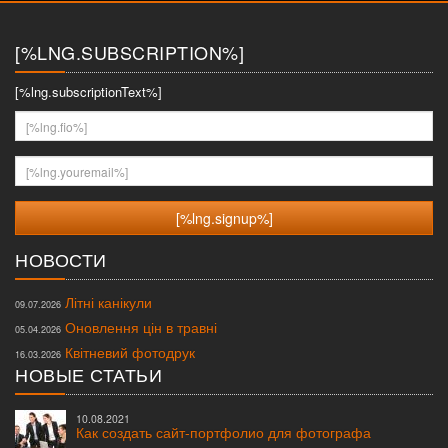
меню
[%LNG.SUBSCRIPTION%]
[%lng.subscriptionText%]
[%lng.fio%]
[%lng.youremail%]
НОВОСТИ
Літні канікули
09.07.2026
Оновлення цін в травні
05.04.2026
Квітневий фотодрук
16.03.2026
НОВЫЕ СТАТЬИ
10.08.2021
Как создать сайт-портфолио для фотографа