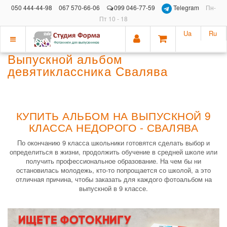
050 444-44-98
067 570-66-06
099 046-77-59
Telegram
Пн-
Пт 10 - 18
Ua
Ru
Показать
Выпускной альбом
меню
девятиклассника Свалява
КУПИТЬ АЛЬБОМ НА ВЫПУСКНОЙ 9
КЛАССА НЕДОРОГО - СВАЛЯВА
По окончанию 9 класса школьники готовятся сделать выбор и
определиться в жизни, продолжить обучение в средней школе или
получить профессиональное образование. На чем бы ни
остановилась молодежь, кто-то попрощается со школой, а это
отличная причина, чтобы заказать для каждого фотоальбом на
выпускной в 9 классе.