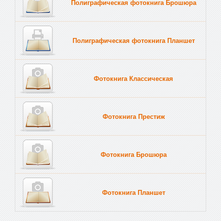
Полиграфическая фотокнига Брошюра
Полиграфическая фотокнига Планшет
Тве
Фотокнига Классическая
Фотокнига Престиж
Фотокнига Брошюра
Фотокнига Планшет
Тве