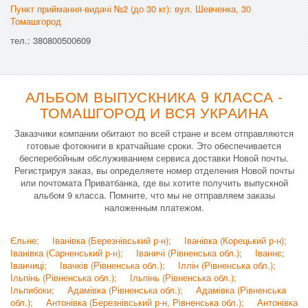
Пункт приймання-видачі №2 (до 30 кг): вул. Шевченка, 30
Томашгород
тел.: 380800500609
АЛЬБОМ ВЫПУСКНИКА 9 КЛАССА -
ТОМАШГОРОД И ВСЯ УКРАИНА
Заказчики компании обитают по всей стране и всем отправляются
готовые фотокниги в кратчайшие сроки. Это обеспечивается
бесперебойным обслуживанием сервиса доставки Новой почты.
Регистрируя заказ, вы определяете номер отделения Новой почты
или почтомата Приватбанка, где вы хотите получить выпускной
альбом 9 класса. Помните, что мы не отправляем заказы
наложенным платежом.
Єльне;
Іванівка (Березнівський р-н);
Іванівка (Корецький р-н);
Іванівка (Сарненський р-н);
Іваничі (Рівненська обл.);
Іваннє;
Іванчиці;
Івачків (Рівненська обл.);
Іллін (Рівненська обл.);
Ільпінь (Рівненська обл.);
Ільпінь (Рівненська обл.);
Ільпибоки;
Адамівка (Рівненська обл.);
Адамівка (Рівненська
обл.);
Антонівка (Березнівський р-н, Рівненська обл.);
Антонівка