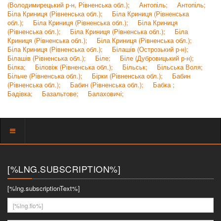
(Володимирецький р-н, Рівненська обл.);
Антопіль;
Антопіль;
Біла Криниця (Рівненська обл.);
Біла Криниця (Рівненська
обл.);
Біла Криниця (Рівненська обл.);
Біла Криниця
(Рівненська обл.);
Біла Криниця (Рівненська обл.);
Біла
Криниця (Рівненська обл.);
Біла Криниця (Рівненська обл.);
Біла Криниця (Рівненська обл.);
Білашів (Острозький р-н);
Білашів (Рівненська обл.);
Біле;
Біле (Дубровицький р-н);
Білка;
Біловіж (Рівненська обл.);
Більськ;
Більська Воля;
Більче (Рівненська обл.);
Бірки (Рівненська обл.);
Бабин
(Рівненська обл.);
Бабин (Рівненська обл.);
Бабка ;
Бадівка;
Базальтове;
Балаховичі;
Показать
меню
[%LNG.SUBSCRIPTION%]
[%lng.subscriptionText%]
[%lng.fio%]