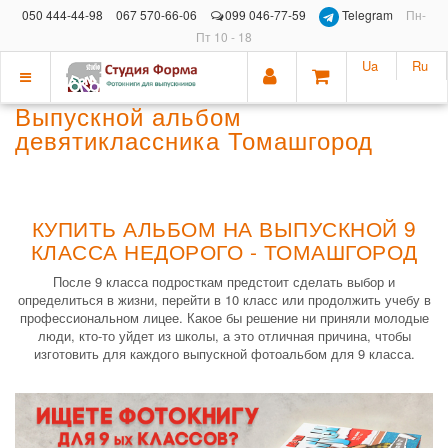
050 444-44-98
067 570-66-06
099 046-77-59
Telegram
Пн-
Пт 10 - 18
Ua
Ru
Показать
Выпускной альбом
меню
девятиклассника Томашгород
КУПИТЬ АЛЬБОМ НА ВЫПУСКНОЙ 9
КЛАССА НЕДОРОГО - ТОМАШГОРОД
После 9 класса подросткам предстоит сделать выбор и
определиться в жизни, перейти в 10 класс или продолжить учебу в
профессиональном лицее. Какое бы решение ни приняли молодые
люди, кто-то уйдет из школы, а это отличная причина, чтобы
изготовить для каждого выпускной фотоальбом для 9 класса.