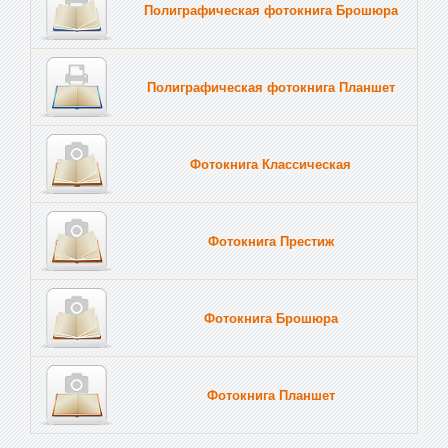
Полиграфическая фотокнига Брошюра
Полиграфическая фотокнига Планшет
Тве
Фотокнига Классическая
Фотокнига Престиж
Фотокнига Брошюра
Фотокнига Планшет
Тве