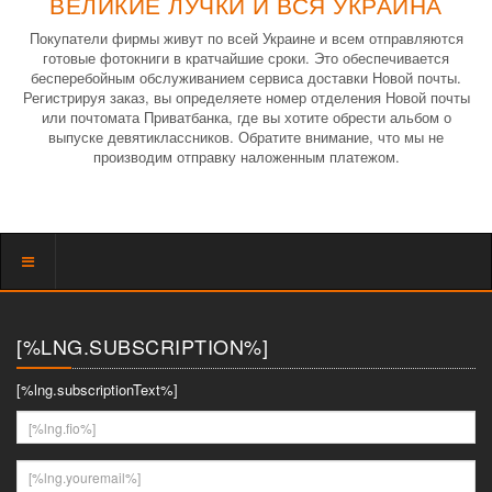
ВЕЛИКИЕ ЛУЧКИ И ВСЯ УКРАИНА
Покупатели фирмы живут по всей Украине и всем отправляются
готовые фотокниги в кратчайшие сроки. Это обеспечивается
бесперебойным обслуживанием сервиса доставки Новой почты.
Регистрируя заказ, вы определяете номер отделения Новой почты
или почтомата Приватбанка, где вы хотите обрести альбом о
выпуске девятиклассников. Обратите внимание, что мы не
производим отправку наложенным платежом.
Показать
меню
[%LNG.SUBSCRIPTION%]
[%lng.subscriptionText%]
[%lng.fio%]
[%lng.youremail%]