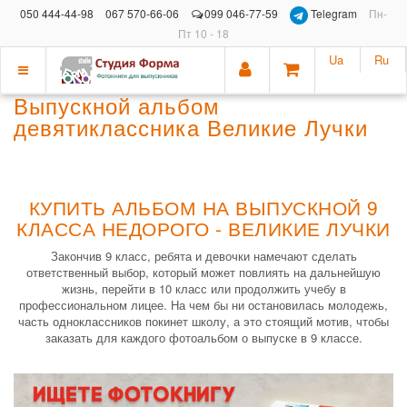
050 444-44-98
067 570-66-06
099 046-77-59
Telegram
Пн-
Пт 10 - 18
Ua
Ru
Показать
Выпускной альбом
меню
девятиклассника Великие Лучки
КУПИТЬ АЛЬБОМ НА ВЫПУСКНОЙ 9
КЛАССА НЕДОРОГО - ВЕЛИКИЕ ЛУЧКИ
Закончив 9 класс, ребята и девочки намечают сделать
ответственный выбор, который может повлиять на дальнейшую
жизнь, перейти в 10 класс или продолжить учебу в
профессиональном лицее. На чем бы ни остановилась молодежь,
часть одноклассников покинет школу, а это стоящий мотив, чтобы
заказать для каждого фотоальбом о выпуске в 9 классе.